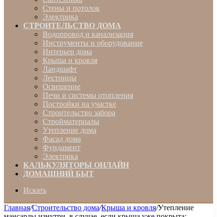
Стены и потолок
Электрика
СТРОИТЕЛЬСТВО ДОМА
Водопровод и канализация
Инструменты и оборудование
Интерьер дома
Крыша и кровля
Ландшафт
Лестницы
Освещение
Печи и системы отопления
Постройки на участке
Строительство забора
Стройматериалы
Утепление дома
Фасад дома
Фундамент
Электрика
КАЛЬКУЛЯТОРЫ ОНЛАЙН
ДОМАШНИЙ БЫТ
Искать
Главная
/
Строительство дома
/
Крыша и кровля
/
Утепление
мансарды изнутри, в случае, если крыша уже покрыта: