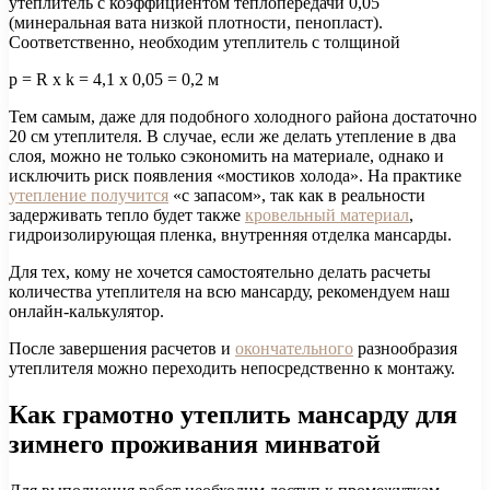
утеплитель с коэффициентом теплопередачи 0,05
(минеральная вата низкой плотности, пенопласт).
Соответственно, необходим утеплитель с толщиной
р = R x k = 4,1 х 0,05 = 0,2 м
Тем самым, даже для подобного холодного района достаточно
20 см утеплителя. В случае, если же делать утепление в два
слоя, можно не только сэкономить на материале, однако и
исключить риск появления «мостиков холода». На практике
утепление получится
«с запасом», так как в реальности
задерживать тепло будет также
кровельный материал
,
гидроизолирующая пленка, внутренняя отделка мансарды.
Для тех, кому не хочется самостоятельно делать расчеты
количества утеплителя на всю мансарду, рекомендуем наш
онлайн-калькулятор.
После завершения расчетов и
окончательного
разнообразия
утеплителя можно переходить непосредственно к монтажу.
Как грамотно утеплить мансарду для
зимнего проживания минватой