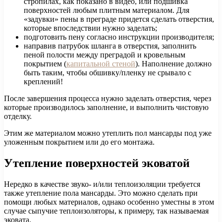
стропилах, как показано в видео, или подшивка
поверхностей любым плитным материалом. Для
«задувки» пены в преграде придется сделать отверстия,
которые впоследствии нужно заделать;
подготовить пену согласно инструкции производителя;
направив патрубок шланга в отверстия, заполнить
пеной полости между преградой и кровельным
покрытием (
капитальной стеной
). Наполнение должно
быть таким, чтобы обшивку/пленку не срывало с
креплений!
После завершения процесса нужно заделать отверстия, через
которые производилось заполнение, и выполнить чистовую
отделку.
Этим же материалом можно утеплить пол мансарды под уже
уложенным покрытием или до его монтажа.
Утепление поверхностей эковатой
Нередко в качестве звуко- и/или теплоизоляции требуется
также утепление пола мансарды. Это можно сделать при
помощи любых материалов, однако особенно уместны в этом
случае сыпучие теплоизоляторы, к примеру, так называемая
эковата.