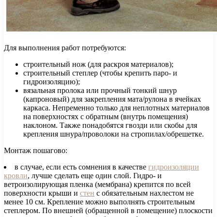
Для выполнения работ потребуются:
строительный нож (для раскроя материалов);
строительный степлер (чтобы крепить паро- и
гидроизоляцию);
вязальная пролока или прочный тонкий шнур
(капроновый) для закрепления мата/рулона в ячейках
каркаса. Непременно только для неплотных материалов
на поверхностях с обратным (внутрь помещения)
наклоном. Также понадобятся гвозди или скобы для
крепления шнура/проволоки на стропилах/обрешетке.
Монтаж пошагово:
в случае, если есть сомнения в качестве
гидроизоляции
кровли
, лучше сделать еще один слой. Гидро- и
ветроизолирующая пленка (мембрана) крепится по всей
поверхности крыши и
стен
с обязательным нахлестом не
менее 10 см. Крепление можно выполнять строительным
степлером. По внешней (обращенной в помещение) плоскости