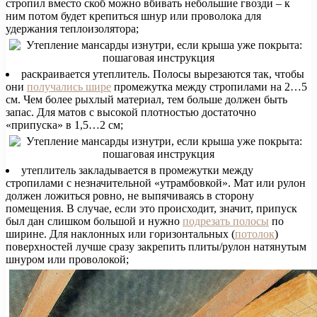
стропил вместо скоб можно вбивать небольшие гвозди – к
ним потом будет крепиться шнур или проволока для
удержания теплоизолятора;
раскраивается утеплитель. Полосы вырезаются так, чтобы
они
получались шире
промежутка между стропилами на 2…5
см. Чем более рыхлый материал, тем больше должен быть
запас. Для матов с высокой плотностью достаточно
«припуска» в 1,5…2 см;
утеплитель закладывается в промежутки между
стропилами с незначительной «утрамбовкой». Мат или рулон
должен ложиться ровно, не выпячиваясь в сторону
помещения. В случае, если это происходит, значит, припуск
был дан слишком большой и нужно
подрезать полосы
по
ширине. Для наклонных или горизонтальных (
потолок
)
поверхностей лучше сразу закрепить плиты/рулон натянутым
шнуром или проволокой;