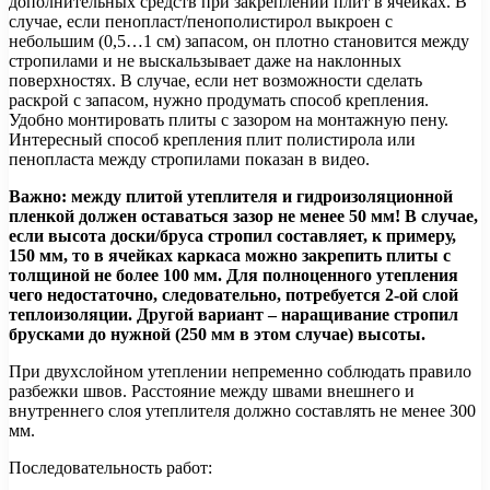
дополнительных средств при закреплении плит в ячейках. В
случае, если пенопласт/пенополистирол выкроен с
небольшим (0,5…1 см) запасом, он плотно становится между
стропилами и не выскальзывает даже на наклонных
поверхностях. В случае, если нет возможности сделать
раскрой с запасом, нужно продумать способ крепления.
Удобно монтировать плиты с зазором на монтажную пену.
Интересный способ крепления плит полистирола или
пенопласта между стропилами показан в видео.
Важно: между плитой утеплителя и гидроизоляционной
пленкой должен оставаться зазор не менее 50 мм! В случае,
если высота доски/бруса стропил составляет, к примеру,
150 мм, то в ячейках каркаса можно закрепить плиты с
толщиной не более 100 мм. Для полноценного утепления
чего недостаточно, следовательно, потребуется 2-ой слой
теплоизоляции. Другой вариант – наращивание стропил
брусками до нужной (250 мм в этом случае) высоты.
При двухслойном утеплении непременно соблюдать правило
разбежки швов. Расстояние между швами внешнего и
внутреннего слоя утеплителя должно составлять не менее 300
мм.
Последовательность работ: