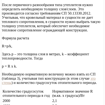
После первичного разнообразия типа утеплителя нужно
определить необходимую толщину слоя/слоев. Это
производится согласно требованиям СП 50.13330.2012.
Учитывая, что кровельный материал в сущности не дает
теплового сопротивления, в сущности нужно выбрать такую
толщину утеплителя, который обеспечит необходимое
тепловое сопротивление ограждающей конструкции.
Формула расчета
R=p/k,
Здесь р – это толщина слоя в метрах, k – коэффициент
теплопроводности. Тогда
p = R x k.
Необходимую нормативную величину можно взять из СП
(таблица 3), учитывая тип конструкции (в этом случае
это
стены
) и количество градусосуток отопительного периода.
Количество градусосуток
Нормативное значение R
отопительного периода в год
(м.кв. х градусы)/Вт
2000
2,1