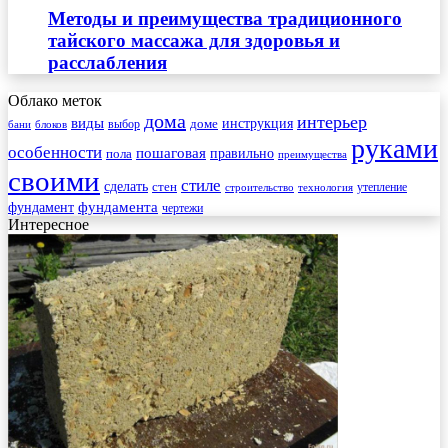
Методы и преимущества традиционного
тайского массажа для здоровья и
расслабления
Облако меток
дома
интерьер
виды
инструкция
выбор
доме
бани
блоков
руками
особенности
пошаговая
правильно
пола
преимущества
своими
стиле
сделать
стен
утепление
строительство
технология
фундамента
фундамент
чертежи
Интересное