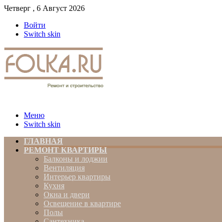
Четверг , 6 Август 2026
Войти
Switch skin
Меню
Switch skin
ГЛАВНАЯ
РЕМОНТ КВАРТИРЫ
Балконы и лоджии
Вентиляция
Интерьер квартиры
Кухня
Окна и двери
Освещение в квартире
Полы
Сантехника