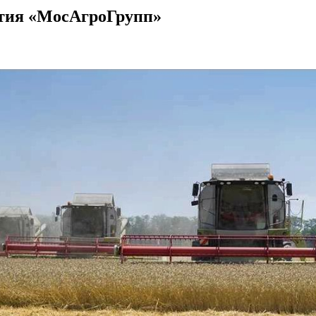
ятия «МосАгроГрупп»