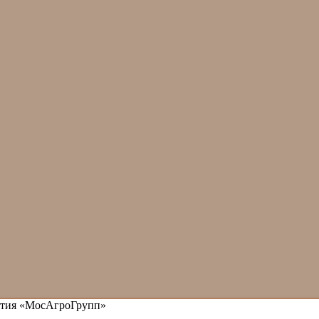
иятия «МосАгроГрупп»