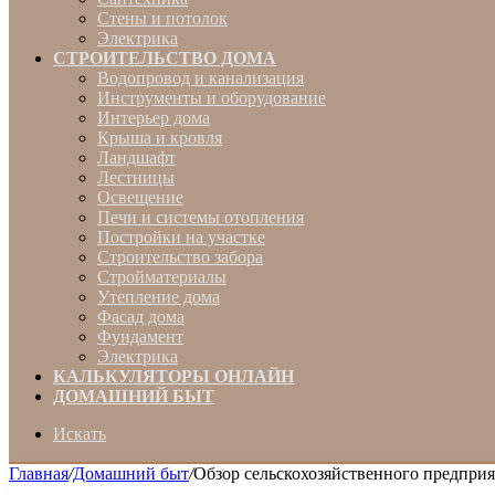
Стены и потолок
Электрика
СТРОИТЕЛЬСТВО ДОМА
Водопровод и канализация
Инструменты и оборудование
Интерьер дома
Крыша и кровля
Ландшафт
Лестницы
Освещение
Печи и системы отопления
Постройки на участке
Строительство забора
Стройматериалы
Утепление дома
Фасад дома
Фундамент
Электрика
КАЛЬКУЛЯТОРЫ ОНЛАЙН
ДОМАШНИЙ БЫТ
Искать
Главная
/
Домашний быт
/
Обзор сельскохозяйственного предпр