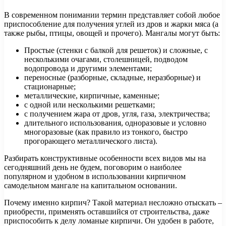
В современном понимании термин представляет собой любое
приспособление для получения углей из дров и жарки мяса (а
также рыбы, птицы, овощей и прочего). Мангалы могут быть:
Простые (стенки с балкой для решеток) и сложные, с
несколькими очагами, столешницей, подводом
водопровода и другими элементами;
переносные (разборные, складные, неразборные) и
стационарные;
металлические, кирпичные, каменные;
с одной или несколькими решетками;
с получением жара от дров, угля, газа, электричества;
длительного использования, одноразовые и условно
многоразовые (как правило из тонкого, быстро
прогорающего металлического листа).
Разбирать конструктивные особенности всех видов мы на
сегодняшний день не будем, поговорим о наиболее
популярном и удобном в использовании кирпичном
самодельном мангале на капитальном основании.
Почему именно кирпич? Такой материал несложно отыскать –
приобрести, применять оставшийся от строительства, даже
приспособить к делу ломаные кирпичи. Он удобен в работе,