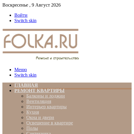
Воскресенье , 9 Август 2026
Войти
Switch skin
Меню
Switch skin
ГЛАВНАЯ
РЕМОНТ КВАРТИРЫ
Балконы и лоджии
Вентиляция
Интерьер квартиры
Кухня
Окна и двери
Освещение в квартире
Полы
Сантехника