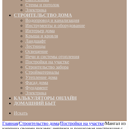
Стены и потолок
Электрика
СТРОИТЕЛЬСТВО ДОМА
Водопровод и канализация
Инструменты и оборудование
Интерьер дома
Крыша и кровля
Ландшафт
Лестницы
Освещение
Печи и системы отопления
Постройки на участке
Строительство забора
Стройматериалы
Утепление дома
Фасад дома
Фундамент
Электрика
КАЛЬКУЛЯТОРЫ ОНЛАЙН
ДОМАШНИЙ БЫТ
Искать
Главная
/
Строительство дома
/
Постройки на участке
/
Мангал из
кирпича своими руками: чертежи и пошаговая инструкция с