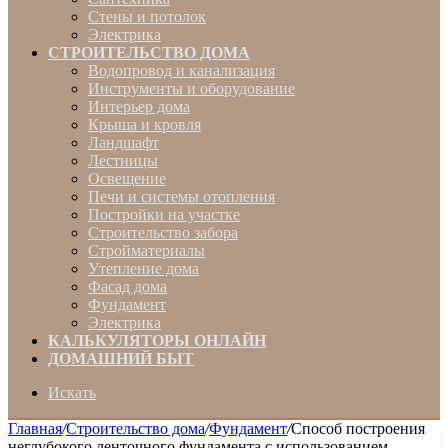
Стены и потолок
Электрика
СТРОИТЕЛЬСТВО ДОМА
Водопровод и канализация
Инструменты и оборудование
Интерьер дома
Крыша и кровля
Ландшафт
Лестницы
Освещение
Печи и системы отопления
Постройки на участке
Строительство забора
Стройматериалы
Утепление дома
Фасад дома
Фундамент
Электрика
КАЛЬКУЛЯТОРЫ ОНЛАЙН
ДОМАШНИЙ БЫТ
Искать
Главная
/
Строительство дома
/
Фундамент
/
Способ построения
неглубокого ленточного фундамента с использованием