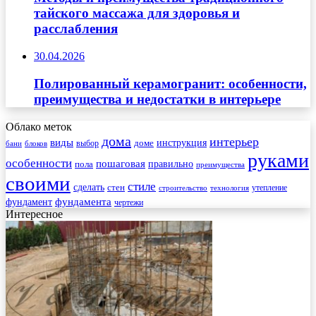
тайского массажа для здоровья и
расслабления
30.04.2026
Полированный керамогранит: особенности,
преимущества и недостатки в интерьере
Облако меток
дома
интерьер
виды
инструкция
выбор
доме
бани
блоков
руками
особенности
пошаговая
правильно
пола
преимущества
своими
стиле
сделать
стен
утепление
строительство
технология
фундамента
фундамент
чертежи
Интересное