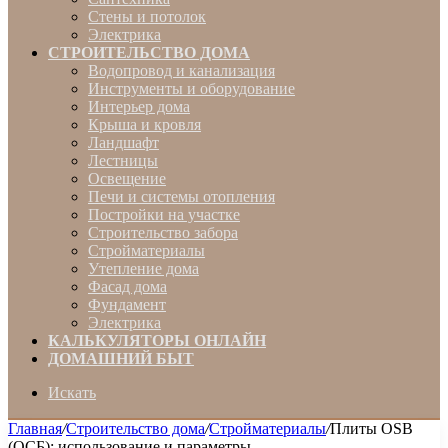
Стены и потолок
Электрика
СТРОИТЕЛЬСТВО ДОМА
Водопровод и канализация
Инструменты и оборудование
Интерьер дома
Крыша и кровля
Ландшафт
Лестницы
Освещение
Печи и системы отопления
Постройки на участке
Строительство забора
Стройматериалы
Утепление дома
Фасад дома
Фундамент
Электрика
КАЛЬКУЛЯТОРЫ ОНЛАЙН
ДОМАШНИЙ БЫТ
Искать
Главная
/
Строительство дома
/
Стройматериалы
/
Плиты OSB
(ОСБ): использование и параметры