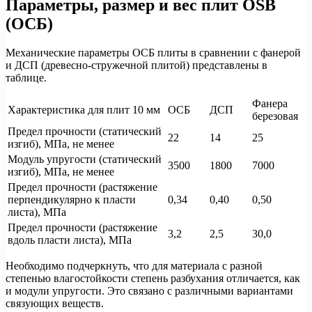
Параметры, размер и вес плит OSB
(ОСБ)
Механические параметры ОСБ плиты в сравнении с фанерой
и ДСП (древесно-стружечной плитой) представлены в
таблице.
Фанера
Характеристика для плит 10 мм
ОСБ
ДСП
березовая
Предел прочности (статический
22
14
25
изгиб), МПа, не менее
Модуль упругости (статический
3500
1800
7000
изгиб), МПа, не менее
Предел прочности (растяжение
перпендикулярно к пласти
0,34
0,40
0,50
листа), МПа
Предел прочности (растяжение
3,2
2,5
30,0
вдоль пласти листа), МПа
Необходимо подчеркнуть, что для материала с разной
степенью влагостойкости степень разбухания отличается, как
и модули упругости. Это связано с различными вариантами
связующих веществ.