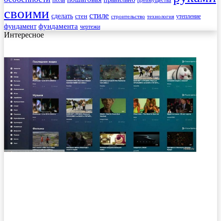
пола
преимущества
своими
стиле
сделать
стен
утепление
строительство
технология
фундамента
фундамент
чертежи
Интересное