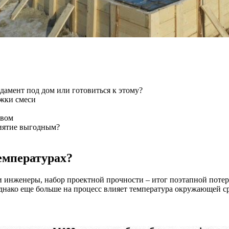
дамент под дом или готовиться к этому?
ржки смеси
евом
риятие выгодным?
емпературах?
 и инженеры, набор проектной прочности – итог поэтапной потер
 однако еще больше на процесс влияет температура окружающей с