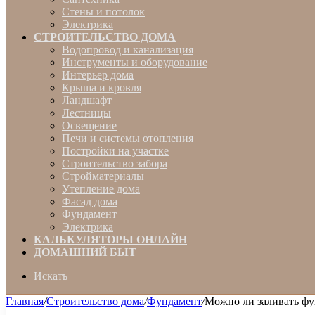
Стены и потолок
Электрика
СТРОИТЕЛЬСТВО ДОМА
Водопровод и канализация
Инструменты и оборудование
Интерьер дома
Крыша и кровля
Ландшафт
Лестницы
Освещение
Печи и системы отопления
Постройки на участке
Строительство забора
Стройматериалы
Утепление дома
Фасад дома
Фундамент
Электрика
КАЛЬКУЛЯТОРЫ ОНЛАЙН
ДОМАШНИЙ БЫТ
Искать
Главная
/
Строительство дома
/
Фундамент
/
Можно ли заливать фу