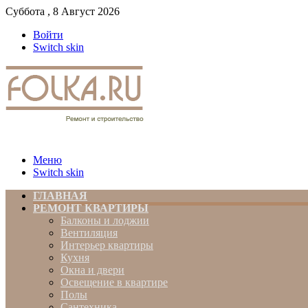
Суббота , 8 Август 2026
Войти
Switch skin
Меню
Switch skin
ГЛАВНАЯ
РЕМОНТ КВАРТИРЫ
Балконы и лоджии
Вентиляция
Интерьер квартиры
Кухня
Окна и двери
Освещение в квартире
Полы
Сантехника