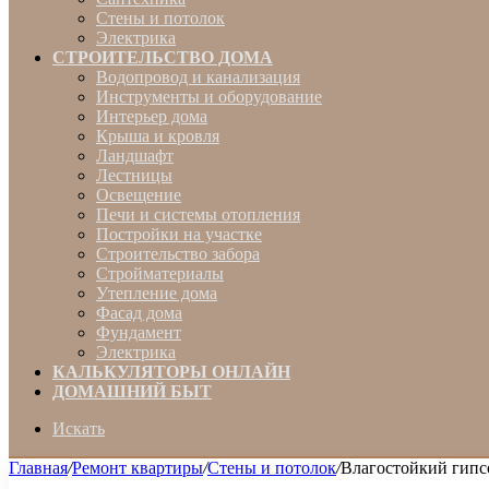
Стены и потолок
Электрика
СТРОИТЕЛЬСТВО ДОМА
Водопровод и канализация
Инструменты и оборудование
Интерьер дома
Крыша и кровля
Ландшафт
Лестницы
Освещение
Печи и системы отопления
Постройки на участке
Строительство забора
Стройматериалы
Утепление дома
Фасад дома
Фундамент
Электрика
КАЛЬКУЛЯТОРЫ ОНЛАЙН
ДОМАШНИЙ БЫТ
Искать
Главная
/
Ремонт квартиры
/
Стены и потолок
/
Влагостойкий гипс