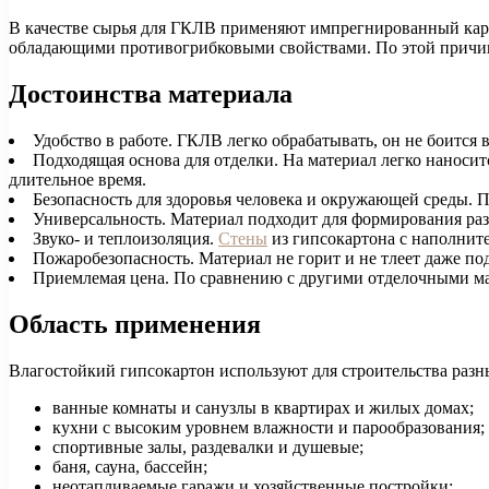
В качестве сырья для ГКЛВ применяют импрегнированный карт
обладающими противогрибковыми свойствами. По этой причин
Достоинства материала
Удобство в работе. ГКЛВ легко обрабатывать, он не боится 
Подходящая основа для отделки. На материал легко наносится
длительное время.
Безопасность для здоровья человека и окружающей среды. 
Универсальность. Материал подходит для формирования раз
Звуко- и теплоизоляция.
Стены
из гипсокартона с наполнит
Пожаробезопасность. Материал не горит и не тлеет даже по
Приемлемая цена. По сравнению с другими отделочными м
Область применения
Влагостойкий гипсокартон используют для строительства разн
ванные комнаты и санузлы в квартирах и жилых домах;
кухни с высоким уровнем влажности и парообразования;
спортивные залы, раздевалки и душевые;
баня, сауна, бассейн;
неотапливаемые гаражи и хозяйственные постройки;