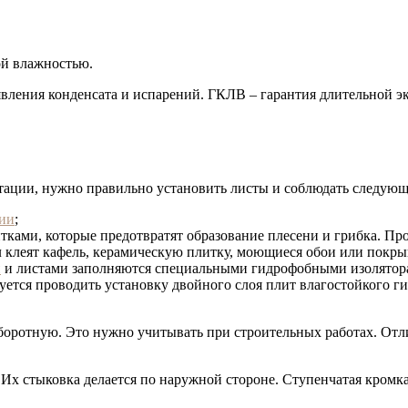
ой влажностью.
явления конденсата и испарений. ГКЛВ – гарантия длительной э
атации, нужно правильно установить листы и соблюдать следую
ии
;
ками, которые предотвратят образование плесени и грибка. Про
л клеят кафель, керамическую плитку, моющиеся обои или покры
й
и листами заполняются специальными гидрофобными изолятор
ется проводить установку двойного слоя плит влагостойкого гип
ротную. Это нужно учитывать при строительных работах. Отлич
 Их стыковка делается по наружной стороне. Ступенчатая кромка