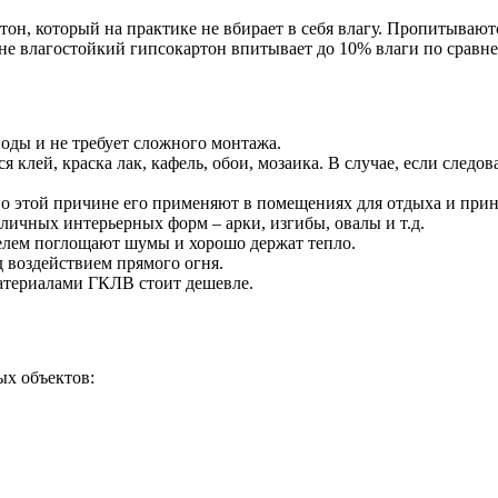
он, который на практике не вбирает в себя влагу. Пропитываю
е влагостойкий гипсокартон впитывает до 10% влаги по сравн
воды и не требует сложного монтажа.
 клей, краска лак, кафель, обои, мозаика. В случае, если следо
По этой причине его применяют в помещениях для отдыха и при
личных интерьерных форм – арки, изгибы, овалы и т.д.
елем поглощают шумы и хорошо держат тепло.
д воздействием прямого огня.
атериалами ГКЛВ стоит дешевле.
ых объектов: