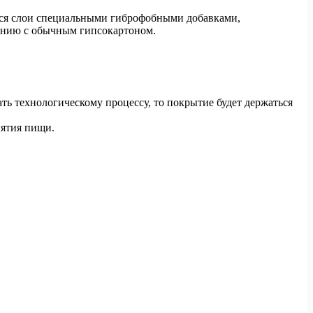
тся слои специальными гиброфобными добавками,
ению с обычным гипсокартоном.
вать технологическому процессу, то покрытие будет держаться
нятия пищи.