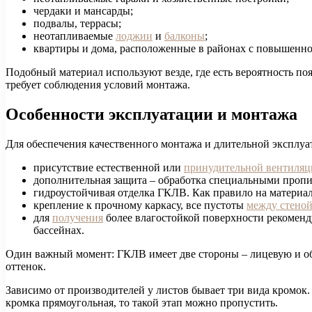
чердаки и мансарды;
подвалы, террасы;
неотапливаемые
лоджии
и
балконы
;
квартиры и дома, расположенные в районах с повышенн
Подобный материал используют везде, где есть вероятность по
требует соблюдения условий монтажа.
Особенности эксплуатации и монтажа
Для обеспечения качественного монтажа и длительной эксплу
присутствие естественной или
принудительной вентиляц
дополнительная защита – обработка специальными пропит
гидроустойчивая отделка ГКЛВ. Как правило на материа
крепление к прочному каркасу, все пустоты
между стено
для
получения
более влагостойкой поверхности рекоменду
бассейнах.
Один важный момент: ГКЛВ имеет две стороны – лицевую и обо
оттенок.
Зависимо от производителей у листов бывает три вида кромок.
кромка прямоугольная, то такой этап можно пропустить.