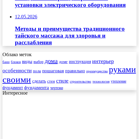
установки электрического оборудования
12.05.2026
Методы и преимущества традиционного
тайского массажа для здоровья и
расслабления
Облако меток
дома
интерьер
виды
инструкция
выбор
доме
бани
блоков
руками
особенности
пошаговая
правильно
пола
преимущества
своими
стиле
сделать
стен
утепление
строительство
технология
фундамента
фундамент
чертежи
Интересное