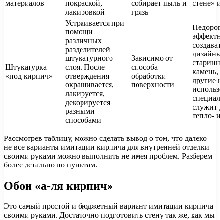
материалов
покраской,
собирает пыль и
стене» 
лакировкой
грязь
Устраивается при
Недорог
помощи
эффект
различных
создава
разделителей
дизайны
штукатурного
Зависимо от
старин
Штукатурка
слоя. После
способа
камень,
«под кирпич»
отверждения
обработки
другие 
окрашивается,
поверхности
использ
лакируется,
специал
декорируется
служит 
разными
тепло- 
способами
Рассмотрев таблицу, можно сделать вывод о том, что далеко
не все варианты имитации кирпича для внутренней отделки
своими руками можно выполнить не имея проблем. Разберем
более детально по пунктам.
Обои «а-ля кирпич»
Это самый простой и бюджетный вариант имитации кирпича
своими руками. Достаточно подготовить стену так же, как мы