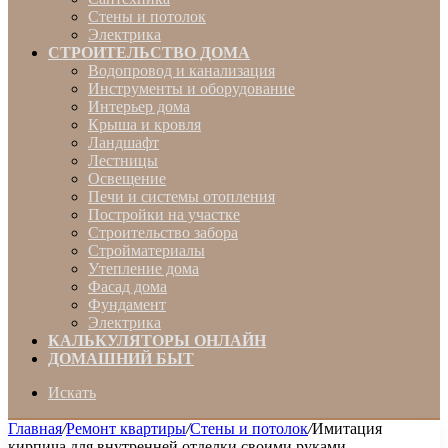
Стены и потолок
Электрика
СТРОИТЕЛЬСТВО ДОМА
Водопровод и канализация
Инструменты и оборудование
Интерьер дома
Крыша и кровля
Ландшафт
Лестницы
Освещение
Печи и системы отопления
Постройки на участке
Строительство забора
Стройматериалы
Утепление дома
Фасад дома
Фундамент
Электрика
КАЛЬКУЛЯТОРЫ ОНЛАЙН
ДОМАШНИЙ БЫТ
Искать
Главная
/
Ремонт квартиры
/
Стены и потолок
/
Имитация
кирпича для внутренней отделки своими руками