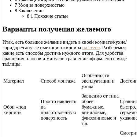
7 Уход за поверхностью
8 Заключение
8.1 Похожие статьи
Варианты получения желаемого
Итак, есть большое желание видеть в своей комнате/кухне/
коридоре/санузле имитацию кирпича
на стене
. Разберемся,
какие есть способы достичь нужного итога. Для удобства
сравнения плюсов и минусов сравнение оформлено в виде
таблицы.
Особенности
Материал
Способ монтажа
эксплуатации и
Достоин
ухода
Зависимо от типа
Просто наклеить
обоев –
Сравнит
Обои «под
на
бумажные,
быстро,
кирпич»
подготовленную
виниловые,
серьезн
поверхность
флизелиновые и
ухажива
т.д.
Смотрит