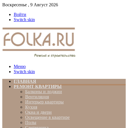
Воскресенье , 9 Август 2026
Войти
Switch skin
Меню
Switch skin
ГЛАВНАЯ
РЕМОНТ КВАРТИРЫ
Балконы и лоджии
Вентиляция
Интерьер квартиры
Кухня
Окна и двери
Освещение в квартире
Полы
Сантехника