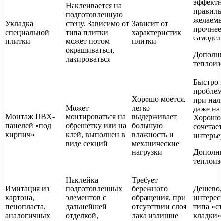
эффектн
Наклеивается на
правиль
подготовленную
желаемы
Укладка
стену. Зависимо от
Зависит от
прочнее
специальной
типа плитки
характеристик
самодел
плитки
может потом
плитки
окрашиваться,
Дополни
лакироваться
теплоиз
Быстро 
проблем
Хорошо моется,
при нал
Может
легко
даже н
Монтаж ПВХ-
монтироваться на
выдерживает
Хорошо 
панелей «под
обрешетку или на
большую
сочетае
кирпич»
клей, выполнен в
влажность и
интерье
виде секций
механические
нагрузки
Дополни
теплоиз
Наклейка
Требует
Имитация из
подготовленных
бережного
Дешево,
картона,
элементов с
обращения, при
интере
пенопласта,
дальнейшей
отсутствии слоя
типа «с
аналогичных
отделкой,
лака излишне
кладки»