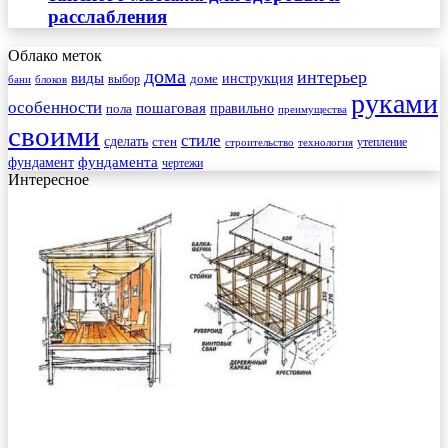
расслабления
Облако меток
дома
интерьер
виды
инструкция
выбор
доме
бани
блоков
руками
особенности
пошаговая
правильно
пола
преимущества
своими
стиле
сделать
стен
утепление
строительство
технология
фундамента
фундамент
чертежи
Интересное