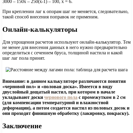
3000 – 150х – 250(х-1) – 100, х = 6.
При креплении лаг к опорам шаг не меняется, следовательно,
такой способ внесения поправок не применим.
Онлайн-калькуляторы
Для упрощения расчетов используют онлайн-калькулятор. Тем
не менее для внесения данных в него нужно предварительно
определиться с сечением бруса, толщиной настила и какой
шаг лаг пола принят.
Внимание: в данном калькуляторе различаются понятия
«черновой пол» и «половая доска». Имеется в виду
двуслойный дощатый настил, при котором в начале
укладывают доски
чернового пола
с промежутком в 2 см
(для компенсации температурной и влажностной
деформации), а потом создается настил из половых досок и
они проходят финишную обработку (лакировку, покраску).
Заключение