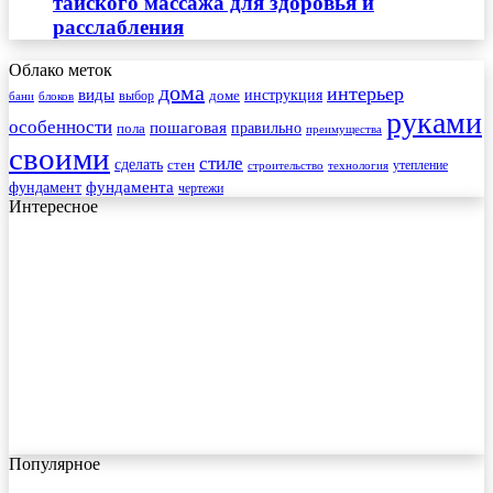
тайского массажа для здоровья и
расслабления
Облако меток
дома
интерьер
виды
инструкция
выбор
доме
бани
блоков
руками
особенности
пошаговая
правильно
пола
преимущества
своими
стиле
сделать
стен
утепление
строительство
технология
фундамента
фундамент
чертежи
Интересное
Популярное