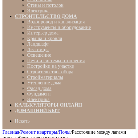
Стены и потолок
Электрика
СТРОИТЕЛЬСТВО ДОМА
Водопровод и канализация
Инструменты и оборудование
Интерьер дома
Крыша и кровля
Ландшафт
Лестницы
Освещение
Печи и системы отопления
Постройки на участке
Строительство забора
Стройматериалы
Утепление дома
Фасад дома
Фундамент
Электрика
КАЛЬКУЛЯТОРЫ ОНЛАЙН
ДОМАШНИЙ БЫТ
Искать
Главная
/
Ремонт квартиры
/
Полы
/
Расстояние между лагами
пола: таблица для расчета шага