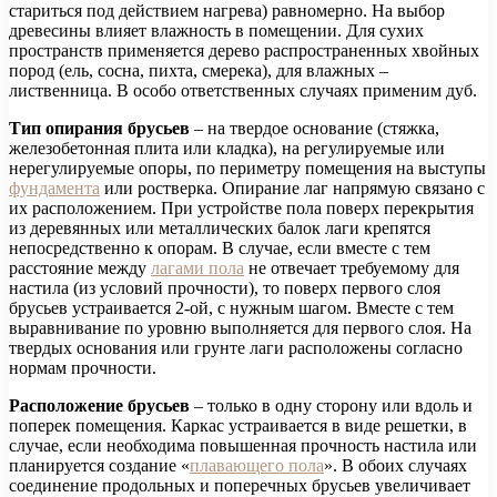
стариться под действием нагрева) равномерно. На выбор
древесины влияет влажность в помещении. Для сухих
пространств применяется дерево распространенных хвойных
пород (ель, сосна, пихта, смерека), для влажных –
лиственница. В особо ответственных случаях применим дуб.
Тип опирания брусьев
– на твердое основание (стяжка,
железобетонная плита или кладка), на регулируемые или
нерегулируемые опоры, по периметру помещения на выступы
фундамента
или ростверка. Опирание лаг напрямую связано с
их расположением. При устройстве пола поверх перекрытия
из деревянных или металлических балок лаги крепятся
непосредственно к опорам. В случае, если вместе с тем
расстояние между
лагами пола
не отвечает требуемому для
настила (из условий прочности), то поверх первого слоя
брусьев устраивается 2-ой, с нужным шагом. Вместе с тем
выравнивание по уровню выполняется для первого слоя. На
твердых основания или грунте лаги расположены согласно
нормам прочности.
Расположение брусьев
– только в одну сторону или вдоль и
поперек помещения. Каркас устраивается в виде решетки, в
случае, если необходима повышенная прочность настила или
планируется создание «
плавающего пола
». В обоих случаях
соединение продольных и поперечных брусьев увеличивает