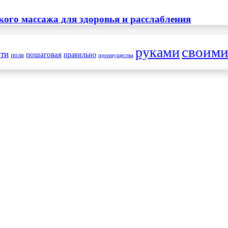
ого массажа для здоровья и расслабления
своим
руками
ти
пошаговая
правильно
пола
преимущества