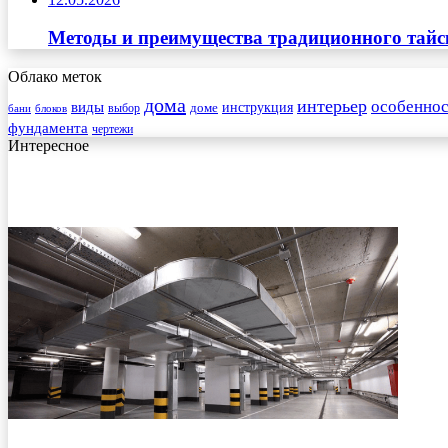
Методы и преимущества традиционного тайск
Облако меток
дома
интерьер
особеннос
виды
инструкция
выбор
доме
бани
блоков
фундамента
чертежи
Интересное