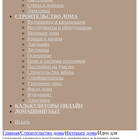
Стены и потолок
Электрика
СТРОИТЕЛЬСТВО ДОМА
Водопровод и канализация
Инструменты и оборудование
Интерьер дома
Крыша и кровля
Ландшафт
Лестницы
Освещение
Печи и системы отопления
Постройки на участке
Строительство забора
Стройматериалы
Утепление дома
Фасад дома
Фундамент
Электрика
КАЛЬКУЛЯТОРЫ ОНЛАЙН
ДОМАШНИЙ БЫТ
Искать
Главная
/
Строительство дома
/
Интерьер дома
/
Идеи для
создания уютного восточного интерьера в вашем доме