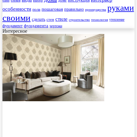
инструкция
выбор
доме
бани
блоков
руками
особенности
пошаговая
правильно
пола
преимущества
своими
стиле
сделать
стен
утепление
строительство
технология
фундамента
фундамент
чертежи
Интересное