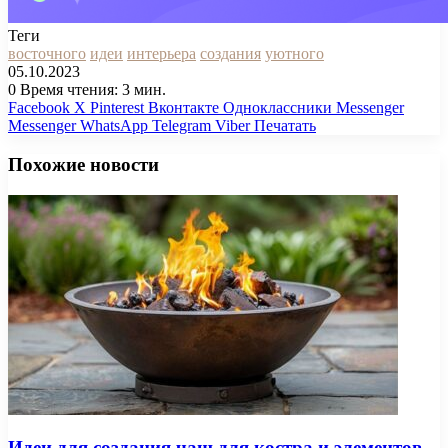
Теги
восточного
идеи
интерьера
создания
уютного
05.10.2023
0
Время чтения: 3 мин.
Facebook
X
Pinterest
Вконтакте
Одноклассники
Messenger
Messenger
WhatsApp
Telegram
Viber
Печатать
Похожие новости
Идеи для создания чаш для костра и элементов