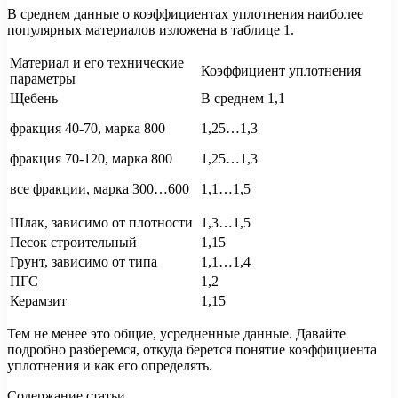
В среднем данные о коэффициентах уплотнения наиболее
популярных материалов изложена в таблице 1.
Материал и его технические
Коэффициент уплотнения
параметры
Щебень
В среднем 1,1
фракция 40-70, марка 800
1,25…1,3
фракция 70-120, марка 800
1,25…1,3
все фракции, марка 300…600
1,1…1,5
Шлак, зависимо от плотности
1,3…1,5
Песок строительный
1,15
Грунт, зависимо от типа
1,1…1,4
ПГС
1,2
Керамзит
1,15
Тем не менее это общие, усредненные данные. Давайте
подробно разберемся, откуда берется понятие коэффициента
уплотнения и как его определять.
Содержание статьи