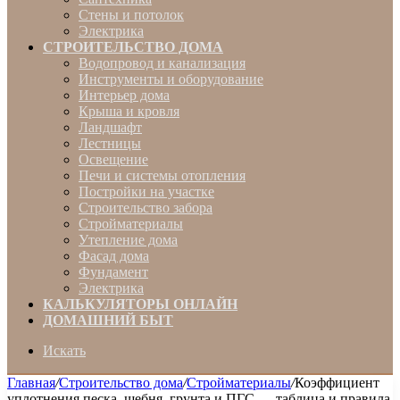
Стены и потолок
Электрика
СТРОИТЕЛЬСТВО ДОМА
Водопровод и канализация
Инструменты и оборудование
Интерьер дома
Крыша и кровля
Ландшафт
Лестницы
Освещение
Печи и системы отопления
Постройки на участке
Строительство забора
Стройматериалы
Утепление дома
Фасад дома
Фундамент
Электрика
КАЛЬКУЛЯТОРЫ ОНЛАЙН
ДОМАШНИЙ БЫТ
Искать
Главная
/
Строительство дома
/
Стройматериалы
/
Коэффициент
уплотнения песка, щебня, грунта и ПГС — таблица и правила