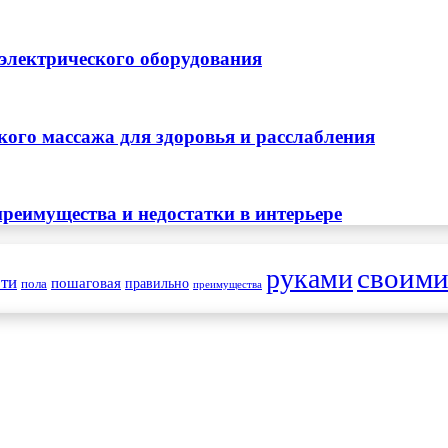
 электрического оборудования
ого массажа для здоровья и расслабления
реимущества и недостатки в интерьере
своим
руками
ти
пошаговая
правильно
пола
преимущества