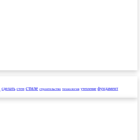
и
стиле
сделать
стен
фундамент
утепление
строительство
технология