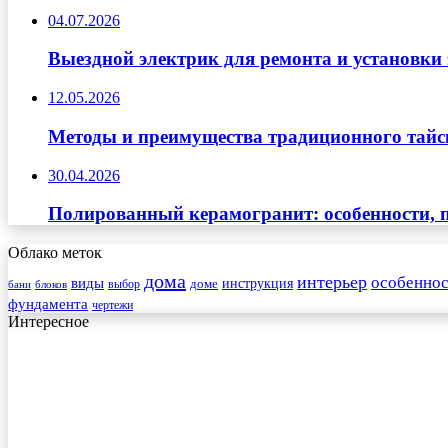
04.07.2026
Выездной электрик для ремонта и установки
12.05.2026
Методы и преимущества традиционного тайск
30.04.2026
Полированный керамогранит: особенности, п
Облако меток
дома
интерьер
особеннос
виды
инструкция
выбор
доме
бани
блоков
фундамента
чертежи
Интересное