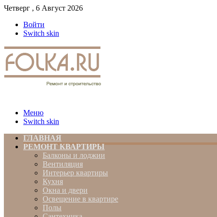
Четверг , 6 Август 2026
Войти
Switch skin
Меню
Switch skin
ГЛАВНАЯ
РЕМОНТ КВАРТИРЫ
Балконы и лоджии
Вентиляция
Интерьер квартиры
Кухня
Окна и двери
Освещение в квартире
Полы
Сантехника