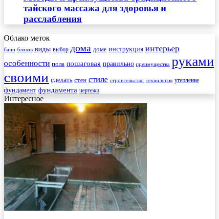
тайского массажа для здоровья и
расслабления
Облако меток
дома
интерьер
виды
инструкция
выбор
доме
бани
блоков
руками
особенности
пошаговая
правильно
пола
преимущества
своими
стиле
сделать
стен
утепление
строительство
технология
фундамента
фундамент
чертежи
Интересное