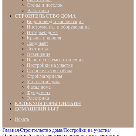
Стены и потолок
Электрика
СТРОИТЕЛЬСТВО ДОМА
Водопровод и канализация
Инструменты и оборудование
Интерьер дома
Крыша и кровля
Ландшафт
Лестницы
Освещение
Печи и системы отопления
Постройки на участке
Строительство забора
Стройматериалы
Утепление дома
Фасад дома
Фундамент
Электрика
КАЛЬКУЛЯТОРЫ ОНЛАЙН
ДОМАШНИЙ БЫТ
Искать
Главная
/
Строительство дома
/
Постройки на участке
/
Односкатный сарай для дачи своими руками: чертежи и