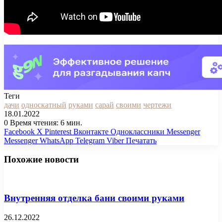
Теги
дачи
односкатный
руками
сарай
своими
чертежи
18.01.2022
0
Время чтения: 6 мин.
Facebook
X
Pinterest
Вконтакте
Одноклассники
Messenger
Messenger
WhatsApp
Telegram
Viber
Печатать
Похожие новости
Внутренняя отделка бани своими руками
26.12.2022