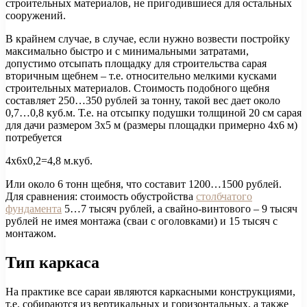
строительных материалов, не пригодившиеся для остальных
сооружений.
В крайнем случае, в случае, если нужно возвести постройку
максимально быстро и с минимальными затратами,
допустимо отсыпать площадку для строительства сарая
вторичным щебнем – т.е. относительно мелкими кусками
строительных материалов. Стоимость подобного щебня
составляет 250…350 рублей за тонну, такой вес дает около
0,7…0,8 куб.м. Т.е. на отсыпку подушки толщиной 20 см сарая
для дачи размером 3х5 м (размеры площадки примерно 4х6 м)
потребуется
4х6х0,2=4,8 м.куб.
Или около 6 тонн щебня, что составит 1200…1500 рублей.
Для сравнения: стоимость обустройства
столбчатого
фундамента
5…7 тысяч рублей, а свайно-винтового – 9 тысяч
рублей не имея монтажа (сваи с оголовками) и 15 тысяч с
монтажом.
Тип каркаса
На практике все сараи являются каркасными конструкциями,
т.е. собираются из вертикальных и горизонтальных, а также