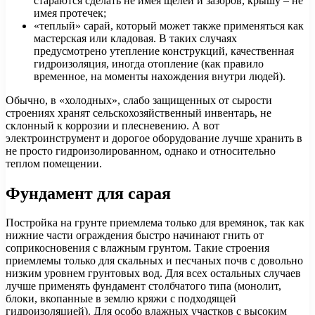
стараются сделать не имея щелей и зазоров, крышу – не
имея протечек;
«теплый» сарай, который может также применяться как
мастерская или кладовая. В таких случаях
предусмотрено утепление конструкций, качественная
гидроизоляция, иногда отопление (как правило
временное, на моменты нахождения внутри людей).
Обычно, в «холодных», слабо защищенных от сырости
строениях хранят сельскохозяйственный инвентарь, не
склонный к коррозии и плесневению. А вот
электроинструмент и дорогое оборудование лучше хранить в
не просто гидроизолированном, однако и относительно
теплом помещении.
Фундамент для сарая
Постройка на грунте приемлема только для времянок, так как
нижние части ограждения быстро начинают гнить от
соприкосновения с влажным грунтом. Такие строения
приемлемы только для скальных и песчаных почв с довольно
низким уровнем грунтовых вод. Для всех остальных случаев
лучше применять фундамент столбчатого типа (монолит,
блоки, вкопанные в землю кряжи с подходящей
гидроизоляцией). Для особо влажных участков с высоким