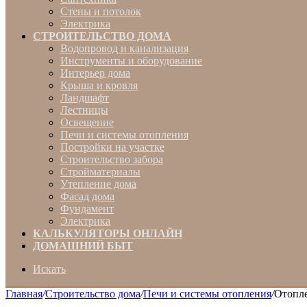
Стены и потолок
Электрика
СТРОИТЕЛЬСТВО ДОМА
Водопровод и канализация
Инструменты и оборудование
Интерьер дома
Крыша и кровля
Ландшафт
Лестницы
Освещение
Печи и системы отопления
Постройки на участке
Строительство забора
Стройматериалы
Утепление дома
Фасад дома
Фундамент
Электрика
КАЛЬКУЛЯТОРЫ ОНЛАЙН
ДОМАШНИЙ БЫТ
Искать
Главная
/
Строительство дома
/
Печи и системы отопления
/
Отопле