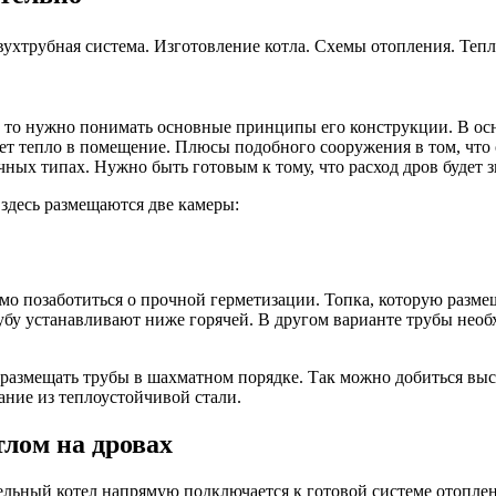
но, то нужно понимать основные принципы его конструкции. В ос
ет тепло в помещение. Плюсы подобного сооружения в том, что о
чных типах. Нужно быть готовым к тому, что расход дров будет 
 здесь размещаются две камеры:
о позаботиться о прочной герметизации. Топка, которую размеща
убу устанавливают ниже горячей. В другом варианте трубы необ
размещать трубы в шахматном порядке. Так можно добиться выс
ание из теплоустойчивой стали.
тлом на дровах
льный котел напрямую подключается к готовой системе отоплени