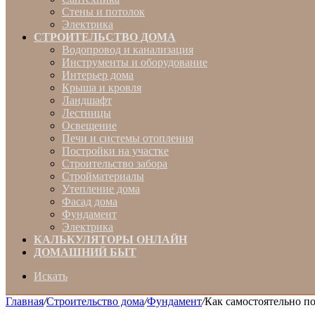
Стены и потолок
Электрика
СТРОИТЕЛЬСТВО ДОМА
Водопровод и канализация
Инструменты и оборудование
Интерьер дома
Крыша и кровля
Ландшафт
Лестницы
Освещение
Печи и системы отопления
Постройки на участке
Строительство забора
Стройматериалы
Утепление дома
Фасад дома
Фундамент
Электрика
КАЛЬКУЛЯТОРЫ ОНЛАЙН
ДОМАШНИЙ БЫТ
Искать
Главная
/
Строительство дома
/
Фундамент
/
Как самостоятельно по