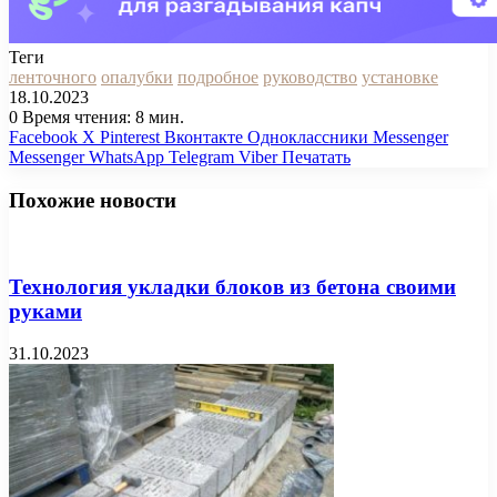
Теги
ленточного
опалубки
подробное
руководство
установке
18.10.2023
0
Время чтения: 8 мин.
Facebook
X
Pinterest
Вконтакте
Одноклассники
Messenger
Messenger
WhatsApp
Telegram
Viber
Печатать
Похожие новости
Технология укладки блоков из бетона своими
руками
31.10.2023