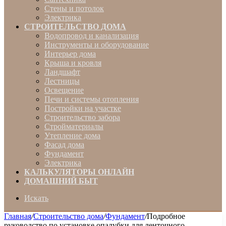
Стены и потолок
Электрика
СТРОИТЕЛЬСТВО ДОМА
Водопровод и канализация
Инструменты и оборудование
Интерьер дома
Крыша и кровля
Ландшафт
Лестницы
Освещение
Печи и системы отопления
Постройки на участке
Строительство забора
Стройматериалы
Утепление дома
Фасад дома
Фундамент
Электрика
КАЛЬКУЛЯТОРЫ ОНЛАЙН
ДОМАШНИЙ БЫТ
Искать
Главная
/
Строительство дома
/
Фундамент
/
Подробное
руководство по установке опалубки для ленточного