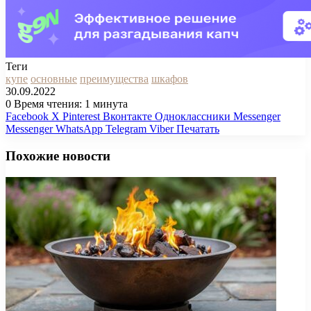
Теги
купе
основные
преимущества
шкафов
30.09.2022
0
Время чтения: 1 минута
Facebook
X
Pinterest
Вконтакте
Одноклассники
Messenger
Messenger
WhatsApp
Telegram
Viber
Печатать
Похожие новости