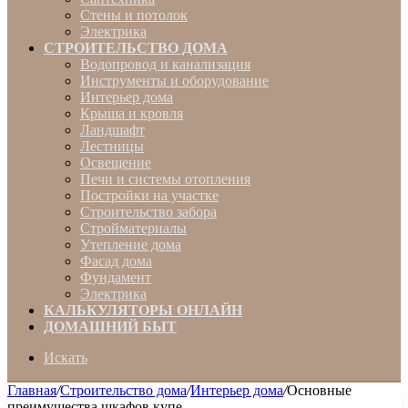
Стены и потолок
Электрика
СТРОИТЕЛЬСТВО ДОМА
Водопровод и канализация
Инструменты и оборудование
Интерьер дома
Крыша и кровля
Ландшафт
Лестницы
Освещение
Печи и системы отопления
Постройки на участке
Строительство забора
Стройматериалы
Утепление дома
Фасад дома
Фундамент
Электрика
КАЛЬКУЛЯТОРЫ ОНЛАЙН
ДОМАШНИЙ БЫТ
Искать
Главная
/
Строительство дома
/
Интерьер дома
/
Основные
преимущества шкафов купе