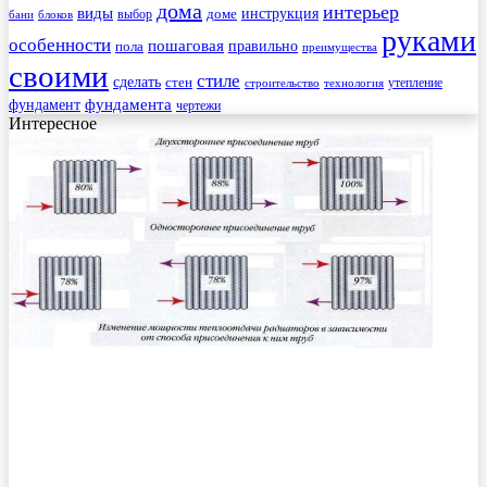
дома
интерьер
виды
инструкция
выбор
доме
бани
блоков
руками
особенности
пошаговая
правильно
пола
преимущества
своими
стиле
сделать
стен
утепление
строительство
технология
фундамента
фундамент
чертежи
Интересное