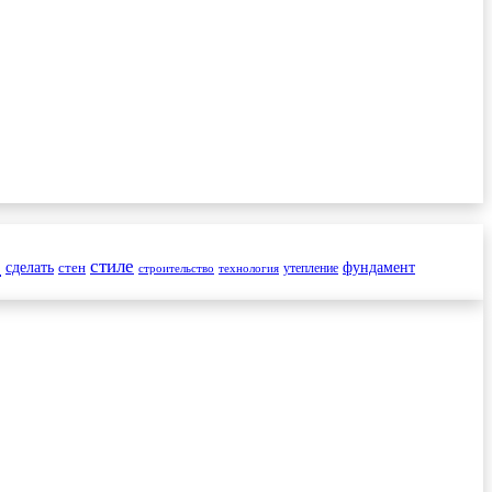
и
стиле
сделать
стен
фундамент
утепление
строительство
технология