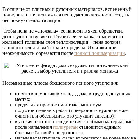
В отличие от плитных и рулонных материалов, вспененный
полиуретан, т.е. монтажная пена, дает возможность создать
бесшовную теплоизоляцию.
Чтобы пена не «сползала», ее наносят в ячеи обрешетки,
действуют снизу вверх. Глубина ячей каркаса зависит от
желаемой толщины слоя теплоизоляции – пена должна
заполнить ячеи и выйти за их пределы. Излишки при
необходимости обрезаются после
полной полимеризации
.
Несомненные плюсы бесшовного пенного утепления:
отсутствие мостиков холода, даже в труднодоступных
местах;
предельная простота монтажа, минимум
подготовительных работ (поверхность нужно все же
очистить и обеспылить, это улучшит адгезию);
высокая плотность соединения с любыми материалами,
после напыления
полиуретан
становится единым
блоком с базовой поверхностью;
малый вес материала, фасад утяжеляется не более чем на