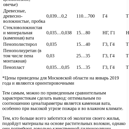
овечье)
Древесные,
древесно-
0,039…0,2
110…700
Г4
Т
волокнистые, пробка
Стекловолокнистая
и минеральная
0,035…0,038
15…80
НГ, Г1
Н
(каменная) вата
Пенополистирол
0,035
15…40
Г3, Г4
Т
Пенополиуретан (в
том числе пена
0,03
25…35
Г3, Г4
Т
монтажная)
Пенопласт
0,035…0,05
15…35
Г3, Г4
Т
*Цены приведены для Московской области на январь 2019
года и являются ориентировочными
Тем самым, можно по приведенным сравнительным
характеристикам сделать вывод: оптимальным по
соотношению цена/параметры является каменная вата,
особенно при высокой угрозе пожара и во влажном климате.
Тем, кто больше всего заботится об экологии своего жилья,
подойдут материалы на основе растительных волокон, однако
они потребуют довольно качественной гидроизоляции,