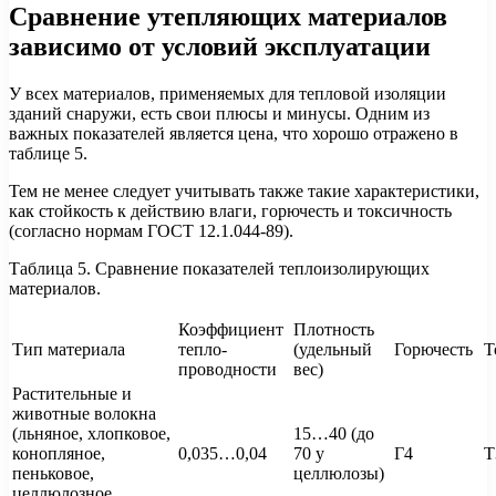
Сравнение утепляющих материалов
зависимо от условий эксплуатации
У всех материалов, применяемых для тепловой изоляции
зданий снаружи, есть свои плюсы и минусы. Одним из
важных показателей является цена, что хорошо отражено в
таблице 5.
Тем не менее следует учитывать также такие характеристики,
как стойкость к действию влаги, горючесть и токсичность
(согласно нормам ГОСТ 12.1.044-89).
Таблица 5. Сравнение показателей теплоизолирующих
материалов.
Коэффициент
Плотность
Тип материала
тепло-
(удельный
Горючесть
Т
проводности
вес)
Растительные и
животные волокна
(льняное, хлопковое,
15…40 (до
конопляное,
0,035…0,04
70 у
Г4
Т
пеньковое,
целлюлозы)
целлюлозное,