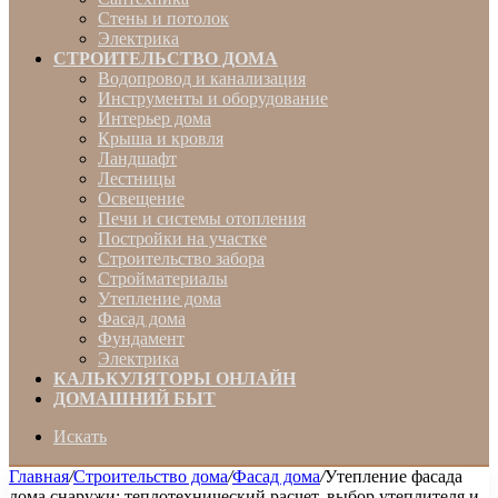
Стены и потолок
Электрика
СТРОИТЕЛЬСТВО ДОМА
Водопровод и канализация
Инструменты и оборудование
Интерьер дома
Крыша и кровля
Ландшафт
Лестницы
Освещение
Печи и системы отопления
Постройки на участке
Строительство забора
Стройматериалы
Утепление дома
Фасад дома
Фундамент
Электрика
КАЛЬКУЛЯТОРЫ ОНЛАЙН
ДОМАШНИЙ БЫТ
Искать
Главная
/
Строительство дома
/
Фасад дома
/
Утепление фасада
дома снаружи: теплотехнический расчет, выбор утеплителя и