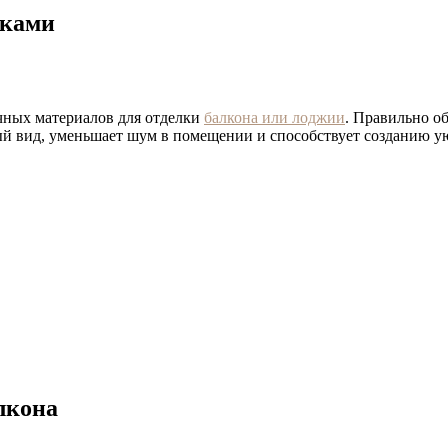
уками
чных материалов для отделки
балкона или лоджии
. Правильно о
ый вид, уменьшает шум в помещении и способствует созданию у
лкона