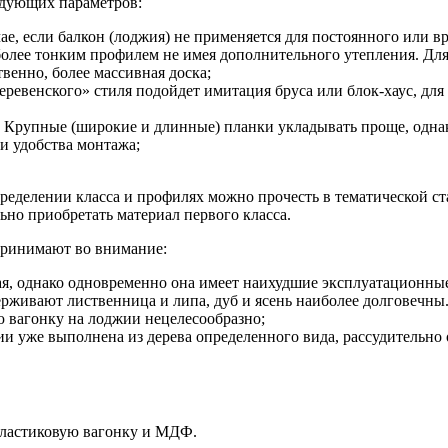
едующих параметров:
, если балкон (лоджия) не применяется для постоянного или вре
олее тонким профилем не имея дополнительного утепления. Для 
твенно, более массивная доска;
еревенского» стиля подойдет имитация бруса или блок-хаус, дл
. Крупные (широкие и длинные) планки укладывать проще, одна
 и удобства монтажа;
пределении класса и профилях можно прочесть в тематической ст
ьно приобретать материал первого класса.
 принимают во внимание:
ая, однако одновременно она имеет наихудшие эксплуатационные
рживают лиственница и липа, дуб и ясень наиболее долговечны.
ю вагонку на лоджии нецелесообразно;
нии уже выполнена из дерева определенного вида, рассудительно
пластиковую вагонку и МДФ.