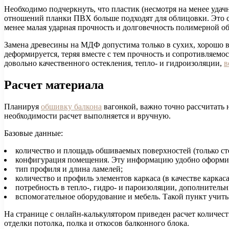
Необходимо подчеркнуть, что пластик (несмотря на менее уда
отношений планки ПВХ больше подходят для облицовки. Это св
менее малая ударная прочность и долговечность полимерной об
Замена древесины на МДФ допустима только в сухих, хорошо 
деформируется, теряя вместе с тем прочность и сопротивляем
довольно качественного остекления, тепло- и гидроизоляции,
в
Расчет материала
Планируя
обшивку балкона
вагонкой, важно точно рассчитать 
необходимости расчет выполняется и вручную.
Базовые данные:
количество и площадь обшиваемых поверхностей (только сте
конфигурация помещения. Эту информацию удобно оформить
тип профиля и длина ламелей;
количество и профиль элементов каркаса (в качестве карка
потребность в тепло-, гидро- и пароизоляции, дополнитель
вспомогательное оборудование и мебель. Такой пункт учит
На странице с онлайн-калькулятором приведен расчет количест
отделки потолка, полка и откосов балконного блока.