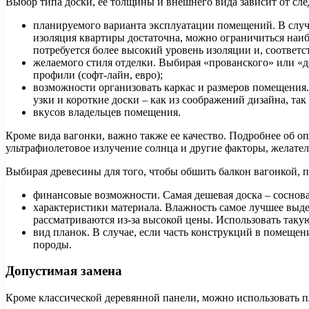
Выбор типа доски, ее толщины и внешнего вида зависит от сл
планируемого варианта эксплуатации помещений. В случае
изоляция квартиры достаточна, можно ограничиться наиб
потребуется более высокий уровень изоляции и, соответс
желаемого стиля отделки. Выбирая «прованского» или «д
профили (софт-лайн, евро);
возможности организовать каркас и размеров помещения
узки и короткие доски – как из соображений дизайна, так
вкусов владельцев помещения.
Кроме вида вагонки, важно также ее качество. Подробнее об о
ультрафиолетовое излучение солнца и другие факторы, желател
Выбирая древесины для того, чтобы обшить балкон вагонкой,
финансовые возможности. Самая дешевая доска – соснов
характеристики материала. Влажность самое лучшее выде
рассматриваются из-за высокой цены. Использовать таку
вид планок. В случае, если часть конструкций в помеще
породы.
Допустимая замена
Кроме классической деревянной панели, можно использовать 