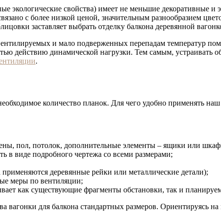
чные экологические свойства) имеет не меньшие декоративные и 
язано с более низкой ценой, значительным разнообразием цвет
лицовки заставляет выбрать отделку балкона деревянной вагонк
вентилируемых и мало подверженных перепадам температур помещ
остью действию динамической нагрузки. Тем самым, устраивать
ентиляции
.
необходимое количество планок. Для чего удобно применять наш 
ны, пол, потолок, дополнительные элементы – ящики или шкафы 
 в виде подробного чертежа со всеми размерами;
са применяются деревянные рейки или металлические детали);
ные меры по вентиляции;
ывает как существующие фрагменты обстановки, так и планируе
ва вагонки для балкона стандартных размеров. Ориентируясь на