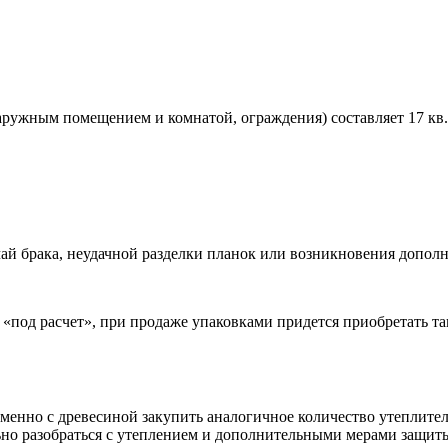
ружным помещением и комнатой, ограждения) составляет 17 кв.м
учай брака, неудачной разделки планок или возникновения допо
е «под расчет», при продаже упаковками придется приобретать т
енно с древесиной закупить аналогичное количество утеплителя
но разобраться с утеплением и дополнительными мерами защиты