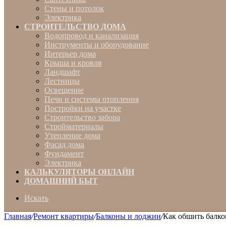
Стены и потолок
Электрика
СТРОИТЕЛЬСТВО ДОМА
Водопровод и канализация
Инструменты и оборудование
Интерьер дома
Крыша и кровля
Ландшафт
Лестницы
Освещение
Печи и системы отопления
Постройки на участке
Строительство забора
Стройматериалы
Утепление дома
Фасад дома
Фундамент
Электрика
КАЛЬКУЛЯТОРЫ ОНЛАЙН
ДОМАШНИЙ БЫТ
Искать
Главная
/
Ремонт квартиры
/
Балконы и лоджии
/
Как обшить балко