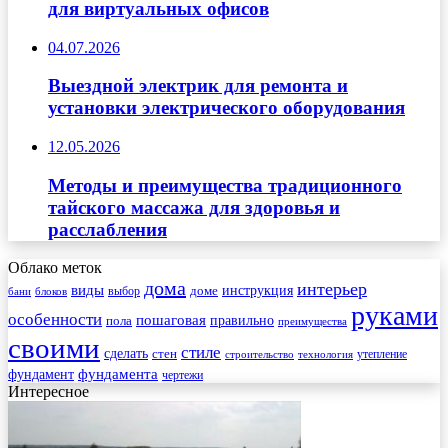
для виртуальных офисов
04.07.2026
Выездной электрик для ремонта и
установки электрического оборудования
12.05.2026
Методы и преимущества традиционного
тайского массажа для здоровья и
расслабления
Облако меток
дома
интерьер
виды
инструкция
выбор
доме
бани
блоков
руками
особенности
пошаговая
правильно
пола
преимущества
своими
стиле
сделать
стен
утепление
строительство
технология
фундамента
фундамент
чертежи
Интересное