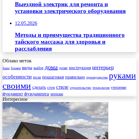
Выездной электрик для ремонта и
установки электрического оборудования
12.05.2026
Методы и преимущества традиционного
тайского массажа для здоровья и
расслабления
Облако меток
дома
интерьер
виды
инструкция
выбор
доме
бани
блоков
руками
особенности
пошаговая
правильно
пола
преимущества
своими
стиле
сделать
стен
утепление
строительство
технология
фундамента
фундамент
чертежи
Интересное