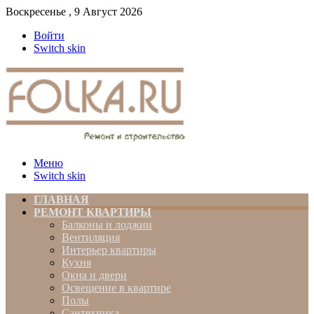
Воскресенье , 9 Август 2026
Войти
Switch skin
Меню
Switch skin
ГЛАВНАЯ
РЕМОНТ КВАРТИРЫ
Балконы и лоджии
Вентиляция
Интерьер квартиры
Кухня
Окна и двери
Освещение в квартире
Полы
Сантехника