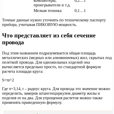
компьютеры,
0,2…1
проигрыватели и т.д.
Мелкая техника
0,1…1
Точные данные нужно уточнять по техническому паспорту
прибора, учитывая ПИКОВУЮ мощность.
Что представляет из себя сечение
провода
Под этим названием подразумевается общая площадь
металлических (медных или алюминиевых) жил, скрытых под
оплеткой провода. Для одножильных изделий она
вычисляется предельно просто, по стандартной формуле
расчета площади круга:
S=πr^2
Где π=3,14, r – радиус круга. Для провода это значение можно
определить, замерив штангенциркулем диаметр жилы и
поделив ее на два. Для упрощения расчетов можно также
применять приведенную формулу.