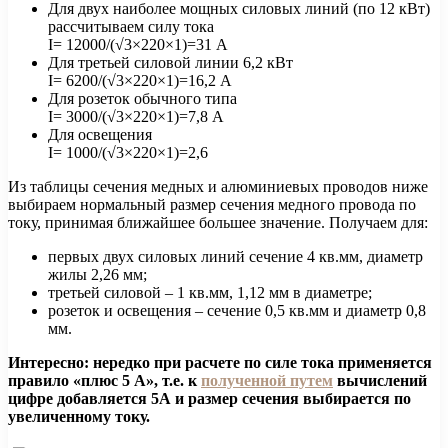
Для двух наиболее мощных силовых линий (по 12 кВт)
рассчитываем силу тока
I= 12000/(√3×220×1)=31 А
Для третьей силовой линии 6,2 кВт
I= 6200/(√3×220×1)=16,2 А
Для розеток обычного типа
I= 3000/(√3×220×1)=7,8 А
Для освещения
I= 1000/(√3×220×1)=2,6
Из таблицы сечения медных и алюминиевых проводов ниже
выбираем нормальный размер сечения медного провода по
току, принимая ближайшее большее значение. Получаем для:
первых двух силовых линий сечение 4 кв.мм, диаметр
жилы 2,26 мм;
третьей силовой – 1 кв.мм, 1,12 мм в диаметре;
розеток и освещения – сечение 0,5 кв.мм и диаметр 0,8
мм.
Интересно: нередко при расчете по силе тока применяется
правило «плюс 5 А», т.е. к
полученной путем
вычислений
цифре добавляется 5А и размер сечения выбирается по
увеличенному току.