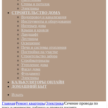
Стены и потолок
Электрика
СТРОИТЕЛЬСТВО ДОМА
Водопровод и канализация
Инструменты и оборудование
Интерьер дома
Крыша и кровля
Ландшафт
Лестницы
Освещение
Печи и системы отопления
Постройки на участке
Строительство забора
Стройматериалы
Утепление дома
Фасад дома
Фундамент
Электрика
КАЛЬКУЛЯТОРЫ ОНЛАЙН
ДОМАШНИЙ БЫТ
Искать
Главная
/
Ремонт квартиры
/
Электрика
/
Сечение провода по
току и мощности: таблица и правила расчета