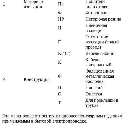
Пошитый
Материал
Пв
3
полиэтилен
изоляции
Ф
Фторопласт
НР
Негорючая резина
Пленочная
Ц
изоляция
Отсутствие
Г
изоляции (голый
провод)
КГ (Г)
Кабель гибкий
Кабель
К
контрольный
Фальцованная
Ф
металлическая
4
Конструкция
оболочка
П
Плоский
О
Оплетка
Для прокладки в
Т
трубах
Эта маркировка относится к наиболее популярным изделиям,
применяемым в бытовой электропроводке.