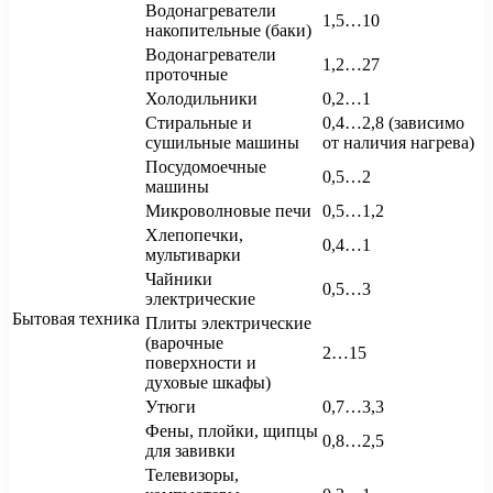
Водонагреватели
1,5…10
накопительные (баки)
Водонагреватели
1,2…27
проточные
Холодильники
0,2…1
Стиральные и
0,4…2,8 (зависимо
сушильные машины
от наличия нагрева)
Посудомоечные
0,5…2
машины
Микроволновые печи
0,5…1,2
Хлепопечки,
0,4…1
мультиварки
Чайники
0,5…3
электрические
Бытовая техника
Плиты электрические
(варочные
2…15
поверхности и
духовые шкафы)
Утюги
0,7…3,3
Фены, плойки, щипцы
0,8…2,5
для завивки
Телевизоры,