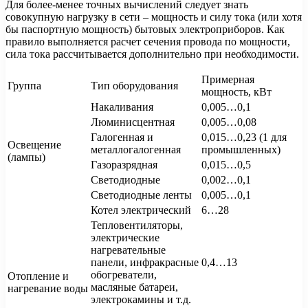
Для более-менее точных вычислений следует знать
совокупную нагрузку в сети – мощность и силу тока (или хотя
бы паспортную мощность) бытовых электроприборов. Как
правило выполняется расчет сечения провода по мощности,
сила тока рассчитывается дополнительно при необходимости.
Примерная
Группа
Тип оборудования
мощность, кВт
Накаливания
0,005…0,1
Люминисцентная
0,005…0,08
Галогенная и
0,015…0,23 (1 для
Освещение
металлогалогенная
промышленных)
(лампы)
Газоразрядная
0,015…0,5
Светодиодные
0,002…0,1
Светодиодные ленты
0,005…0,1
Котел электрический
6…28
Тепловентиляторы,
электрические
нагревательные
панели, инфракрасные
0,4…13
обогреватели,
Отопление и
масляные батареи,
нагревание воды
электрокамины и т.д.