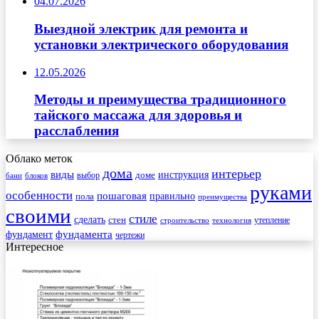
04.07.2026
Выездной электрик для ремонта и
установки электрического оборудования
12.05.2026
Методы и преимущества традиционного
тайского массажа для здоровья и
расслабления
Облако меток
дома
интерьер
виды
инструкция
выбор
доме
бани
блоков
руками
особенности
пошаговая
правильно
пола
преимущества
своими
стиле
сделать
стен
утепление
строительство
технология
фундамента
фундамент
чертежи
Интересное