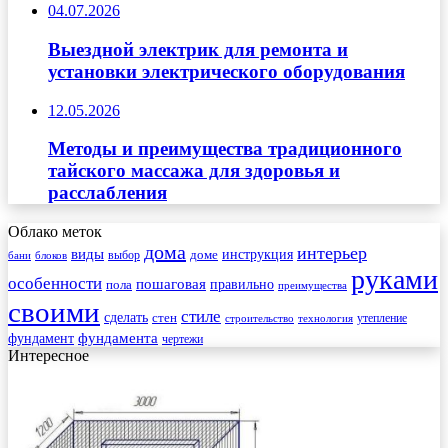
04.07.2026
Выездной электрик для ремонта и
установки электрического оборудования
12.05.2026
Методы и преимущества традиционного
тайского массажа для здоровья и
расслабления
Облако меток
дома
интерьер
виды
инструкция
выбор
доме
бани
блоков
руками
особенности
пошаговая
правильно
пола
преимущества
своими
стиле
сделать
стен
утепление
строительство
технология
фундамента
фундамент
чертежи
Интересное