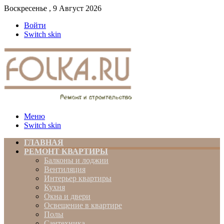
Воскресенье , 9 Август 2026
Войти
Switch skin
Меню
Switch skin
ГЛАВНАЯ
РЕМОНТ КВАРТИРЫ
Балконы и лоджии
Вентиляция
Интерьер квартиры
Кухня
Окна и двери
Освещение в квартире
Полы
Сантехника