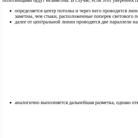
полотнищами будут незаметны. В случае, если этот уверенности
определяется центр потолка и через него проводится лин
заметны, чем стыки, расположенные поперек светового п
далее от центральной линии проводятся две параллели н
аналогично выполняется дальнейшая разметка, однако о