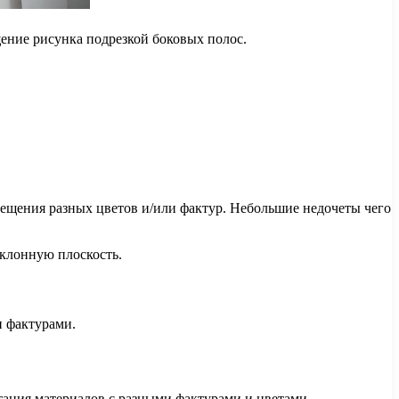
щение рисунка подрезкой боковых полос.
мещения разных цветов и/или фактур. Небольшие недочеты чего
аклонную плоскость.
и фактурами.
тания материалов с разными фактурами и цветами.