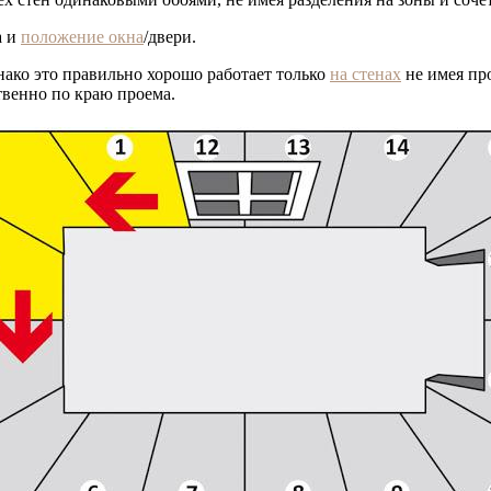
а и
положение окна
/двери.
нако это правильно хорошо работает только
на стенах
не имея про
твенно по краю проема.