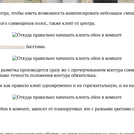
центра, чтобы иметь возможность компенсировать небольшое сме
го совмещения полос, также клеят от центра.
отолочными
багетами.
 разметка производится сразу же с прочерчиванием контура сов
нако точность положения контура обязательна.
ои как правило клеят одновременно и на горизонтальную, и на н
обои в комнате, зависит от планируемых зон с разными цветами 
х стен одинаковыми обоями, не имея разделения на зоны и соче