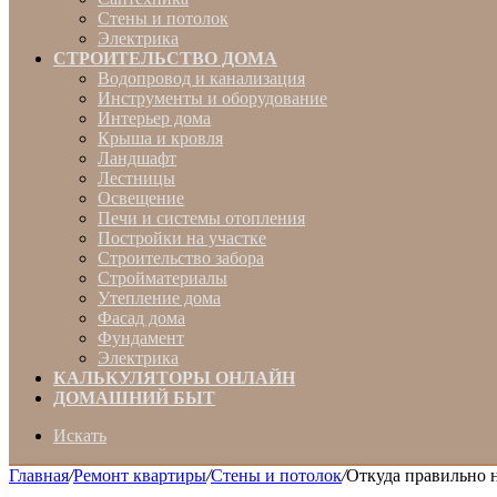
Стены и потолок
Электрика
СТРОИТЕЛЬСТВО ДОМА
Водопровод и канализация
Инструменты и оборудование
Интерьер дома
Крыша и кровля
Ландшафт
Лестницы
Освещение
Печи и системы отопления
Постройки на участке
Строительство забора
Стройматериалы
Утепление дома
Фасад дома
Фундамент
Электрика
КАЛЬКУЛЯТОРЫ ОНЛАЙН
ДОМАШНИЙ БЫТ
Искать
Главная
/
Ремонт квартиры
/
Стены и потолок
/
Откуда правильно н