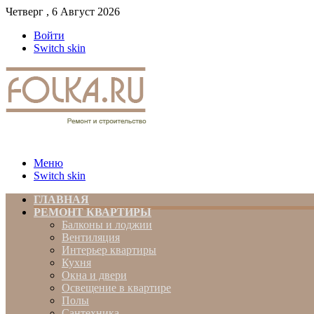
Четверг , 6 Август 2026
Войти
Switch skin
Меню
Switch skin
ГЛАВНАЯ
РЕМОНТ КВАРТИРЫ
Балконы и лоджии
Вентиляция
Интерьер квартиры
Кухня
Окна и двери
Освещение в квартире
Полы
Сантехника