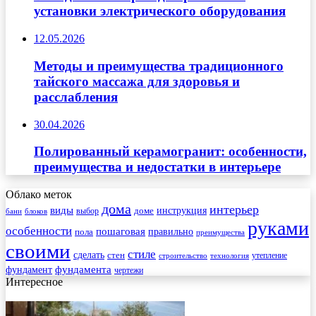
установки электрического оборудования
12.05.2026
Методы и преимущества традиционного
тайского массажа для здоровья и
расслабления
30.04.2026
Полированный керамогранит: особенности,
преимущества и недостатки в интерьере
Облако меток
дома
интерьер
виды
инструкция
выбор
доме
бани
блоков
руками
особенности
пошаговая
правильно
пола
преимущества
своими
стиле
сделать
стен
утепление
строительство
технология
фундамента
фундамент
чертежи
Интересное