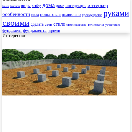
дома
интерьер
виды
инструкция
выбор
доме
бани
блоков
руками
особенности
пошаговая
правильно
пола
преимущества
своими
стиле
сделать
стен
утепление
строительство
технология
фундамента
фундамент
чертежи
Интересное