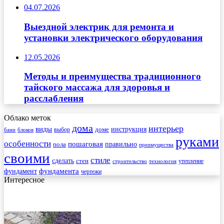
04.07.2026
Выездной электрик для ремонта и
установки электрического оборудования
12.05.2026
Методы и преимущества традиционного
тайского массажа для здоровья и
расслабления
Облако меток
дома
интерьер
виды
инструкция
выбор
доме
бани
блоков
руками
особенности
пошаговая
правильно
пола
преимущества
своими
стиле
сделать
стен
утепление
строительство
технология
фундамента
фундамент
чертежи
Интересное