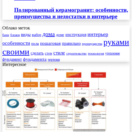
Полированный керамогранит: особенности,
преимущества и недостатки в интерьере
Облако меток
дома
интерьер
виды
инструкция
выбор
доме
бани
блоков
руками
особенности
пошаговая
правильно
пола
преимущества
своими
стиле
сделать
стен
утепление
строительство
технология
фундамента
фундамент
чертежи
Интересное