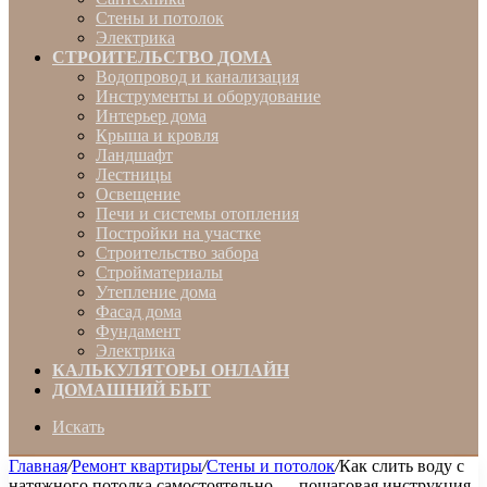
Стены и потолок
Электрика
СТРОИТЕЛЬСТВО ДОМА
Водопровод и канализация
Инструменты и оборудование
Интерьер дома
Крыша и кровля
Ландшафт
Лестницы
Освещение
Печи и системы отопления
Постройки на участке
Строительство забора
Стройматериалы
Утепление дома
Фасад дома
Фундамент
Электрика
КАЛЬКУЛЯТОРЫ ОНЛАЙН
ДОМАШНИЙ БЫТ
Искать
Главная
/
Ремонт квартиры
/
Стены и потолок
/
Как слить воду с
натяжного потолка самостоятельно — пошаговая инструкция