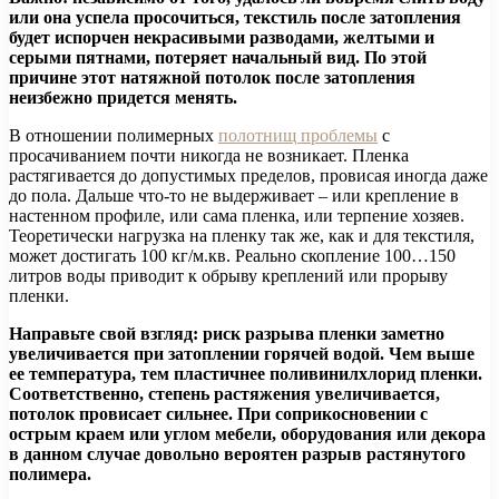
или она успела просочиться, текстиль после затопления
будет испорчен некрасивыми разводами, желтыми и
серыми пятнами, потеряет начальный вид. По этой
причине этот натяжной потолок после затопления
неизбежно придется менять.
В отношении полимерных
полотнищ проблемы
с
просачиванием почти никогда не возникает. Пленка
растягивается до допустимых пределов, провисая иногда даже
до пола. Дальше что-то не выдерживает – или крепление в
настенном профиле, или сама пленка, или терпение хозяев.
Теоретически нагрузка на пленку так же, как и для текстиля,
может достигать 100 кг/м.кв. Реально скопление 100…150
литров воды приводит к обрыву креплений или прорыву
пленки.
Направьте свой взгляд: риск разрыва пленки заметно
увеличивается при затоплении горячей водой. Чем выше
ее температура, тем пластичнее поливинилхлорид пленки.
Соответственно, степень растяжения увеличивается,
потолок провисает сильнее. При соприкосновении с
острым краем или углом мебели, оборудования или декора
в данном случае довольно вероятен разрыв растянутого
полимера.