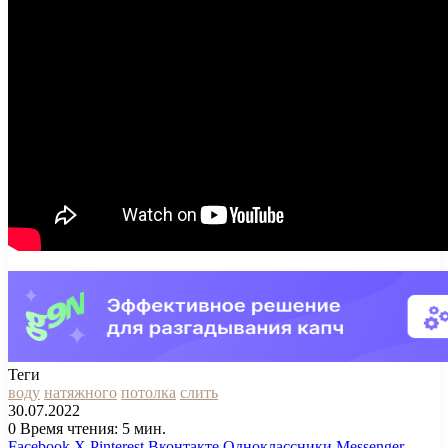
Теги
воду
натяжного
потолка
слить
30.07.2022
0
Время чтения: 5 мин.
Facebook
X
Pinterest
Вконтакте
Одноклассники
Messenger