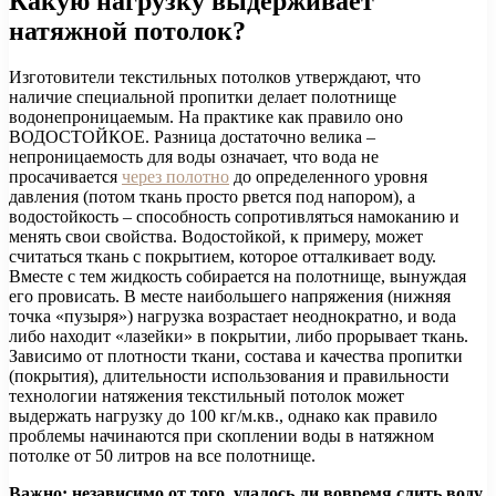
Какую нагрузку выдерживает
натяжной потолок?
Изготовители текстильных потолков утверждают, что
наличие специальной пропитки делает полотнище
водонепроницаемым. На практике как правило оно
ВОДОСТОЙКОЕ. Разница достаточно велика –
непроницаемость для воды означает, что вода не
просачивается
через полотно
до определенного уровня
давления (потом ткань просто рвется под напором), а
водостойкость – способность сопротивляться намоканию и
менять свои свойства. Водостойкой, к примеру, может
считаться ткань с покрытием, которое отталкивает воду.
Вместе с тем жидкость собирается на полотнище, вынуждая
его провисать. В месте наибольшего напряжения (нижняя
точка «пузыря») нагрузка возрастает неоднократно, и вода
либо находит «лазейки» в покрытии, либо прорывает ткань.
Зависимо от плотности ткани, состава и качества пропитки
(покрытия), длительности использования и правильности
технологии натяжения текстильный потолок может
выдержать нагрузку до 100 кг/м.кв., однако как правило
проблемы начинаются при скоплении воды в натяжном
потолке от 50 литров на все полотнище.
Важно: независимо от того, удалось ли вовремя слить воду