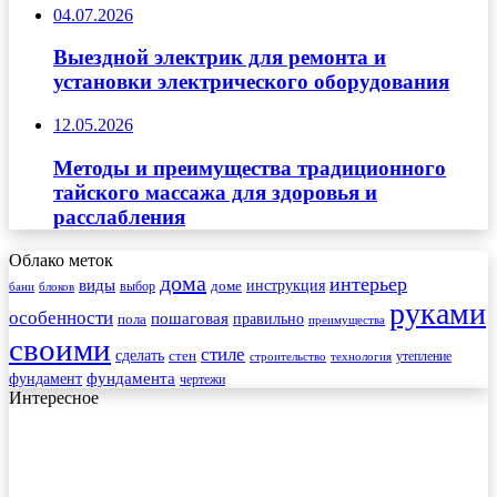
04.07.2026
Выездной электрик для ремонта и
установки электрического оборудования
12.05.2026
Методы и преимущества традиционного
тайского массажа для здоровья и
расслабления
Облако меток
дома
интерьер
виды
инструкция
выбор
доме
бани
блоков
руками
особенности
пошаговая
правильно
пола
преимущества
своими
стиле
сделать
стен
утепление
строительство
технология
фундамента
фундамент
чертежи
Интересное