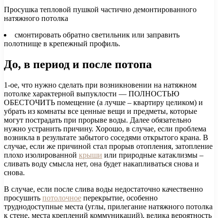
Просушка тепловой пушкой частично демонтированного
натяжного потолка
смонтировать обратно светильник или заправить
полотнище в крепежный профиль.
До, в период и после потопа
1-ое, что нужно сделать при возникновении на натяжном
потолке характерной выпуклости — ПОЛНОСТЬЮ
ОБЕСТОЧИТЬ помещение (а лучше – квартиру целиком) и
убрать из комнаты все ценные вещи и предметы, которые
могут пострадать при прорыве воды. Далее обязательно
нужно устранить причину. Хорошо, в случае, если проблема
возникла в результате забытого соседями открытого крана. В
случае, если же причиной стал прорыв отопления, затопление
плохо изолированной
крыши
или природные катаклизмы –
сливать воду смысла нет, она будет накапливаться снова и
снова.
В случае, если после слива воды недостаточно качественно
просушить
потолочное
перекрытие, особенно
труднодоступные места (углы, прилегание натяжного потолка
к стене, места креплений коммуникаций), велика вероятность