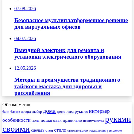
07.08.2026
Безопасное мультиплатформенное решение
для виртуальных офисов
04.07.2026
Выездной электрик для ремонта и
установки электрического оборудования
12.05.2026
Методы и преимущества традиционного
тайского массажа для здоровья и
расслабления
Облако меток
дома
интерьер
виды
инструкция
выбор
доме
бани
блоков
руками
особенности
пошаговая
правильно
пола
преимущества
своими
стиле
сделать
стен
утепление
строительство
технология