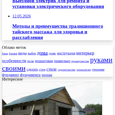
Выездной электрик для ремонта и
установки электрического оборудования
12.05.2026
Методы и преимущества традиционного
тайского массажа для здоровья и
расслабления
Облако меток
дома
интерьер
виды
инструкция
выбор
доме
бани
блоков
руками
особенности
пошаговая
правильно
пола
преимущества
своими
стиле
сделать
стен
утепление
строительство
технология
фундамента
фундамент
чертежи
Интересное