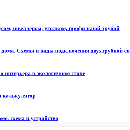
русом, швеллером, уголком, профильной трубой
о дома. Схемы и виды подключения двухтрубной си
го интерьера в экологичном стиле
н калькулятор
ме: схема и устройство