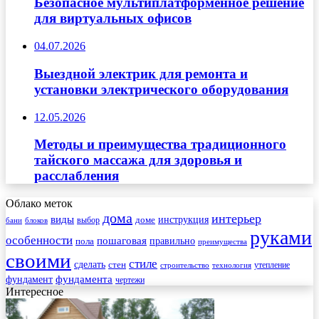
Безопасное мультиплатформенное решение
для виртуальных офисов
04.07.2026
Выездной электрик для ремонта и
установки электрического оборудования
12.05.2026
Методы и преимущества традиционного
тайского массажа для здоровья и
расслабления
Облако меток
дома
интерьер
виды
инструкция
выбор
доме
бани
блоков
руками
особенности
пошаговая
правильно
пола
преимущества
своими
стиле
сделать
стен
утепление
строительство
технология
фундамента
фундамент
чертежи
Интересное