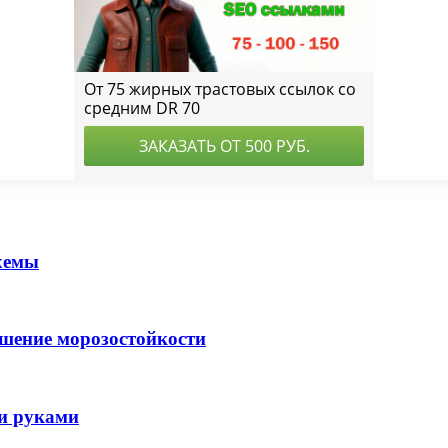
хемы
ышение морозостойкости
ми руками