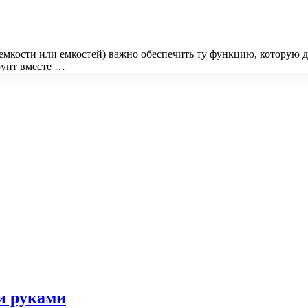
й емкости или емкостей) важно обеспечить ту функцию, котору
рунт вместе …
ми руками