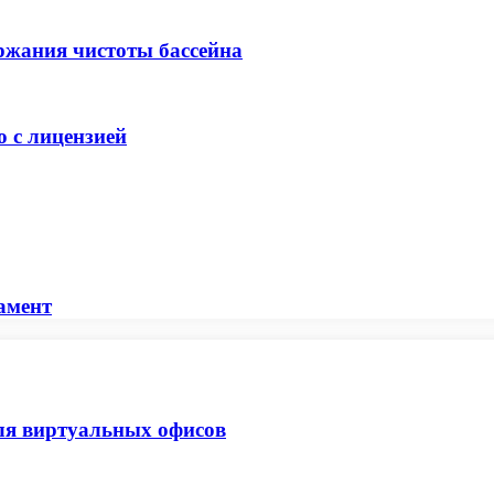
ржания чистоты бассейна
 с лицензией
амент
ля виртуальных офисов