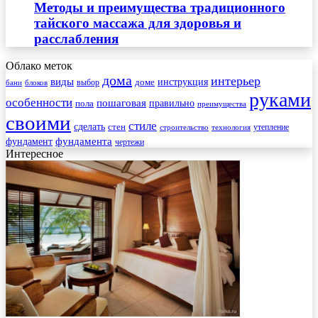
Методы и преимущества традиционного
тайского массажа для здоровья и
расслабления
Облако меток
дома
интерьер
виды
инструкция
выбор
доме
бани
блоков
руками
особенности
пошаговая
правильно
пола
преимущества
своими
стиле
сделать
стен
утепление
строительство
технология
фундамента
фундамент
чертежи
Интересное