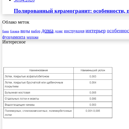
Полированный керамогранит: особенности, п
Облако меток
дома
интерьер
особеннос
виды
инструкция
выбор
доме
бани
блоков
фундамента
чертежи
Интересное