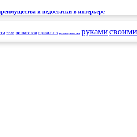
реимущества и недостатки в интерьере
своим
руками
ти
пошаговая
правильно
пола
преимущества