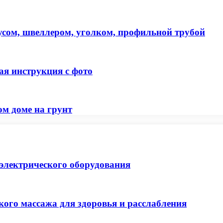
русом, швеллером, уголком, профильной трубой
я инструкция с фото
ом доме на грунт
 электрического оборудования
ого массажа для здоровья и расслабления