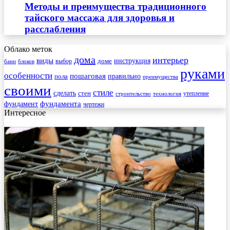
Методы и преимущества традиционного
тайского массажа для здоровья и
расслабления
Облако меток
дома
интерьер
виды
инструкция
выбор
доме
бани
блоков
руками
особенности
пошаговая
правильно
пола
преимущества
своими
стиле
сделать
стен
утепление
строительство
технология
фундамента
фундамент
чертежи
Интересное