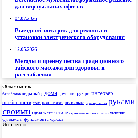
для виртуальных офисов
04.07.2026
Выездной электрик для ремонта и
установки электрического оборудования
12.05.2026
Методы и преимущества традиционного
тайского массажа для здоровья и
расслабления
Облако меток
дома
интерьер
виды
инструкция
выбор
доме
бани
блоков
руками
особенности
пошаговая
правильно
пола
преимущества
своими
стиле
сделать
стен
утепление
строительство
технология
фундамента
фундамент
чертежи
Интересное