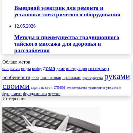
Выездной электрик для ремонта и
установки электрического оборудования
12.05.2026
Методы и преимущества традиционного
тайского массажа для здоровья и
расслабления
Облако меток
дома
интерьер
виды
инструкция
выбор
доме
бани
блоков
руками
особенности
пошаговая
правильно
пола
преимущества
своими
стиле
сделать
стен
утепление
строительство
технология
фундамента
фундамент
чертежи
Интересное