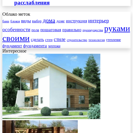
расслабления
Облако меток
дома
интерьер
виды
инструкция
выбор
доме
бани
блоков
руками
особенности
пошаговая
правильно
пола
преимущества
своими
стиле
сделать
стен
утепление
строительство
технология
фундамента
фундамент
чертежи
Интересное