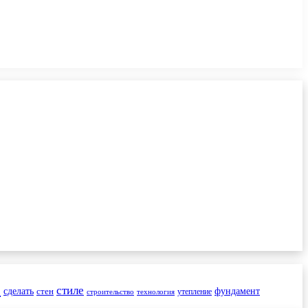
и
стиле
сделать
стен
фундамент
утепление
строительство
технология