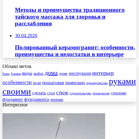
Методы и преимущества традиционного
тайского массажа для здоровья и
расслабления
30.04.2026
Полированный керамогранит: особенности,
преимущества и недостатки в интерьере
Облако меток
дома
интерьер
виды
инструкция
выбор
доме
бани
блоков
руками
особенности
пошаговая
правильно
пола
преимущества
своими
стиле
сделать
стен
утепление
строительство
технология
фундамента
фундамент
чертежи
Интересное