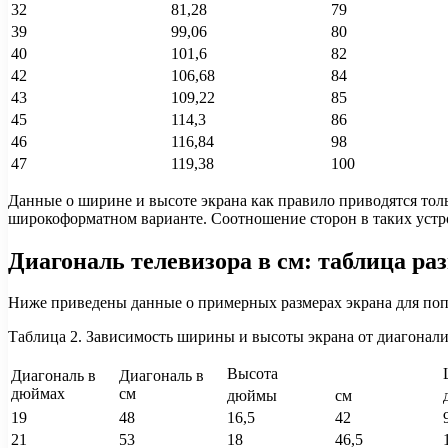
32
81,28
79
39
99,06
80
40
101,6
82
42
106,68
84
43
109,22
85
45
114,3
86
46
116,84
98
47
119,38
100
Данные о ширине и высоте экрана как правило приводятся толь
широкоформатном варианте. Соотношение сторон в таких устро
Диагональ телевизора в см: таблица ра
Ниже приведены данные о примерных размерах экрана для поп
Таблица 2. Зависимость ширины и высоты экрана от диагонали
Высота
Диагональ в
Диагональ в
дюймах
см
дюймы
см
19
48
16,5
42
21
53
18
46,5