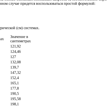
нном случае придется воспользоваться простой формулой:
рической (см) системах.
Значение в
мах
сантиметрах
121,92
124,46
127
132,08
139,7
147,32
152,4
165,1
177,8
190,5
195,58
198,1