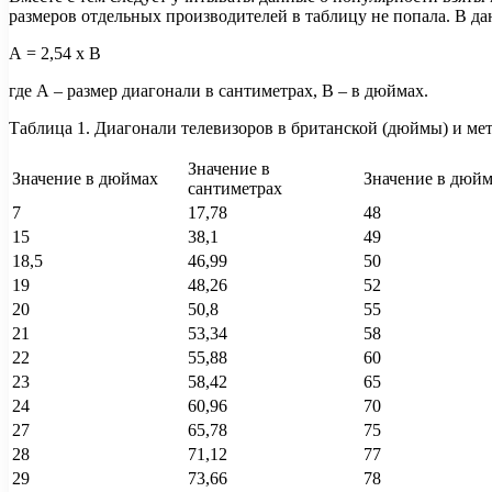
размеров отдельных производителей в таблицу не попала. В да
А = 2,54 х В
где А – размер диагонали в сантиметрах, В – в дюймах.
Таблица 1. Диагонали телевизоров в британской (дюймы) и мет
Значение в
Значение в дюймах
Значение в дюй
сантиметрах
7
17,78
48
15
38,1
49
18,5
46,99
50
19
48,26
52
20
50,8
55
21
53,34
58
22
55,88
60
23
58,42
65
24
60,96
70
27
65,78
75
28
71,12
77
29
73,66
78