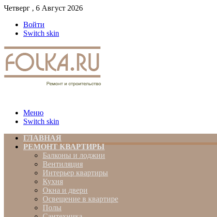
Четверг , 6 Август 2026
Войти
Switch skin
Меню
Switch skin
ГЛАВНАЯ
РЕМОНТ КВАРТИРЫ
Балконы и лоджии
Вентиляция
Интерьер квартиры
Кухня
Окна и двери
Освещение в квартире
Полы
Сантехника