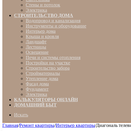
Стены и потолок
Электрика
СТРОИТЕЛЬСТВО ДОМА
Водопровод и канализация
Инструменты и оборудование
Интерьер дома
Крыша и кровля
Ландшафт
Лестницы
Освещение
Печи и системы отопления
Постройки на участке
Строительство забора
Стройматериалы
Утепление дома
Фасад дома
Фундамент
Электрика
КАЛЬКУЛЯТОРЫ ОНЛАЙН
ДОМАШНИЙ БЫТ
Искать
Главная
/
Ремонт квартиры
/
Интерьер квартиры
/
Диагональ телев