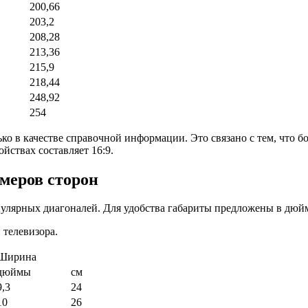
200,66
203,2
208,28
213,36
215,9
218,44
248,92
254
ко в качестве справочной информации. Это связано с тем, что б
йствах составляет 16:9.
змеров сторон
улярных диагоналей. Для удобства габариты предложены в дюйм
 телевизора.
Ширина
дюймы
см
9,3
24
10
26