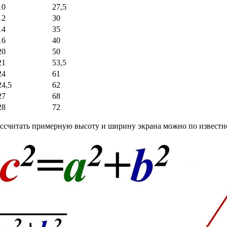
10
27,5
12
30
14
35
16
40
20
50
21
53,5
24
61
24,5
62
27
68
28
72
рассчитать примерную высоту и ширину экрана можно по известн