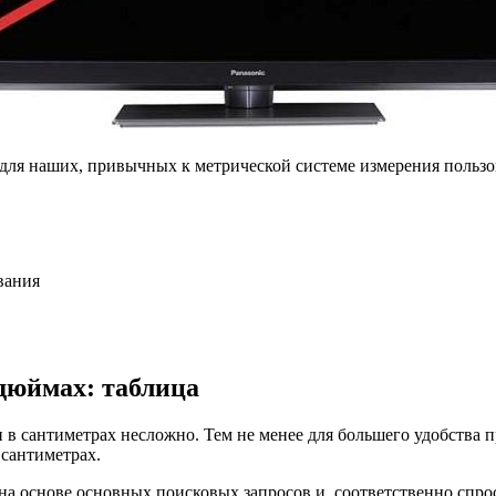
 для наших, привычных к метрической системе измерения пользо
вания
 дюймах: таблица
и в сантиметрах несложно. Тем не менее для большего удобства 
 сантиметрах.
 на основе основных поисковых запросов и, соответственно спро